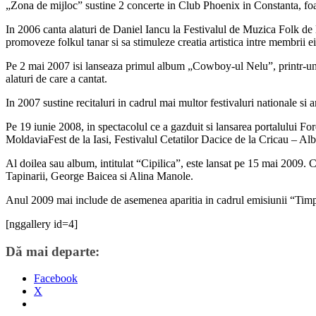
„Zona de mijloc” sustine 2 concerte in Club Phoenix in Constanta, foart
In 2006 canta alaturi de Daniel Iancu la Festivalul de Muzica Folk de
promoveze folkul tanar si sa stimuleze creatia artistica intre membrii ei
Pe 2 mai 2007 isi lanseaza primul album „Cowboy-ul Nelu”, printr-un 
alaturi de care a cantat.
In 2007 sustine recitaluri in cadrul mai multor festivaluri nationale s
Pe 19 iunie 2008, in spectacolul ce a gazduit si lansarea portalului For
MoldaviaFest de la Iasi, Festivalul Cetatilor Dacice de la Cricau – Alba
Al doilea sau album, intitulat “Cipilica”, este lansat pe 15 mai 2009. 
Tapinarii, George Baicea si Alina Manole.
Anul 2009 mai include de asemenea aparitia in cadrul emisiunii “Timpul
[nggallery id=4]
Dă mai departe:
Facebook
X