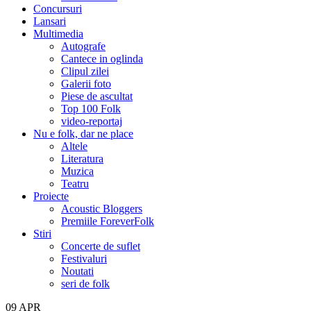
Concursuri
Lansari
Multimedia
Autografe
Cantece in oglinda
Clipul zilei
Galerii foto
Piese de ascultat
Top 100 Folk
video-reportaj
Nu e folk, dar ne place
Altele
Literatura
Muzica
Teatru
Proiecte
Acoustic Bloggers
Premiile ForeverFolk
Stiri
Concerte de suflet
Festivaluri
Noutati
seri de folk
09
APR