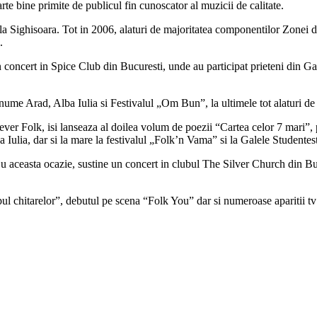
e bine primite de publicul fin cunoscator al muzicii de calitate.
 la Sighisoara. Tot in 2006, alaturi de majoritatea componentilor Zone
.
concert in Spice Club din Bucuresti, unde au participat prieteni din G
i anume Arad, Alba Iulia si Festivalul „Om Bun”, la ultimele tot alaturi 
ever Folk, isi lanseaza al doilea volum de poezii “Cartea celor 7 mari”, p
 Iulia, dar si la mare la festivalul „Folk’n Vama” si la Galele Studentest
Cu aceasta ocazie, sustine un concert in clubul The Silver Church din Bucu
 chitarelor”, debutul pe scena “Folk You” dar si numeroase aparitii tv s