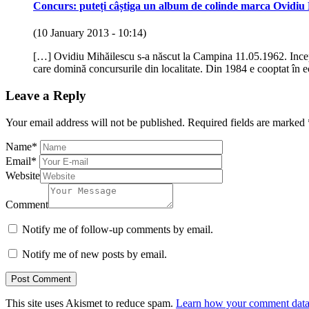
Concurs: puteți câștiga un album de colinde marca Ovidiu M
(10 January 2013 - 10:14)
[…] Ovidiu Mihăilescu s-a născut la Campina 11.05.1962. Incepe 
care domină concursurile din localitate. Din 1984 e cooptat în ec
Leave a Reply
Your email address will not be published.
Required fields are marked
Name
*
Email
*
Website
Comment
Notify me of follow-up comments by email.
Notify me of new posts by email.
This site uses Akismet to reduce spam.
Learn how your comment data 