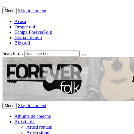
Skip to content
Menu
Acasa
Despre noi
Echipa ForeverFolk
Istoria folkului
Blogroll
Search for:
ForeverFolk
Muzica sufletului tau
Skip to content
Menu
Albume de colectie
Artisti folk
Artisti romani
Artisti straini