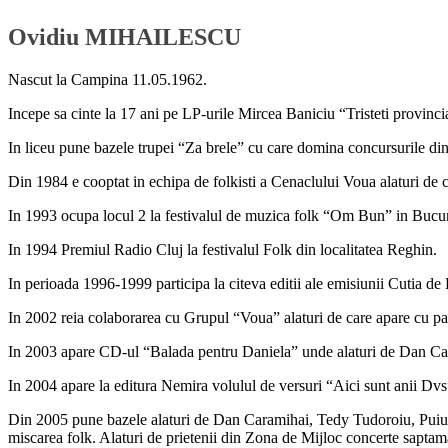
Ovidiu MIHAILESCU
Nascut la Campina 11.05.1962.
Incepe sa cinte la 17 ani pe LP-urile Mircea Baniciu “Tristeti provinci
In liceu pune bazele trupei “Za brele” cu care domina concursurile di
Din 1984 e cooptat in echipa de folkisti a Cenaclului Voua alaturi de ca
In 1993 ocupa locul 2 la festivalul de muzica folk “Om Bun” in Bucur
In 1994 Premiul Radio Cluj la festivalul Folk din localitatea Reghin.
In perioada 1996-1999 participa la citeva editii ale emisiunii Cutia d
In 2002 reia colaborarea cu Grupul “Voua” alaturi de care apare cu 
In 2003 apare CD-ul “Balada pentru Daniela” unde alaturi de Dan Car
In 2004 apare la editura Nemira volulul de versuri “Aici sunt anii Dvs
Din 2005 pune bazele alaturi de Dan Caramihai, Tedy Tudoroiu, Puiu
miscarea folk. Alaturi de prietenii din Zona de Mijloc concerte sapta