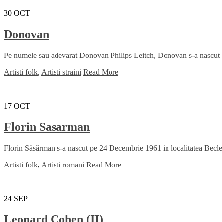
30
OCT
Donovan
Pe numele sau adevarat Donovan Philips Leitch, Donovan s-a nascut in
Artisti folk
,
Artisti straini
Read More
17
OCT
Florin Sasarman
Florin Săsărman s-a nascut pe 24 Decembrie 1961 in localitatea Beclean
Artisti folk
,
Artisti romani
Read More
24
SEP
Leonard Cohen (II)