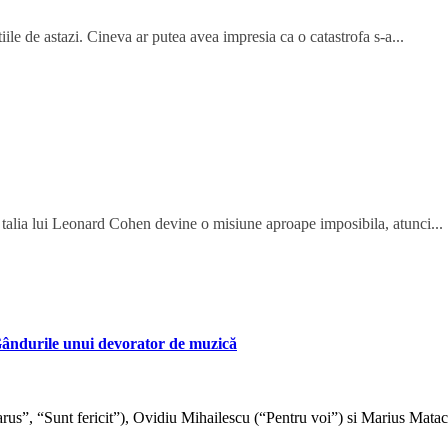
iile de astazi. Cineva ar putea avea impresia ca o catastrofa s-a...
 talia lui Leonard Cohen devine o misiune aproape imposibila, atunci...
 Gândurile unui devorator de muzică
us”, “Sunt fericit”), Ovidiu Mihailescu (“Pentru voi”) si Marius Matach