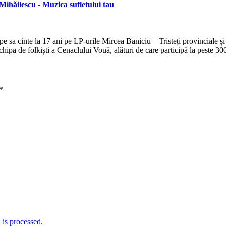
ihăilescu - Muzica sufletului tau
sa cinte la 17 ani pe LP-urile Mircea Baniciu – Tristeți provinciale și 
hipa de folkiști a Cenaclului Vouă, alături de care participă la peste 30
*
is processed.