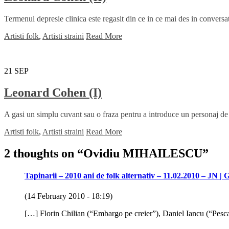
Termenul depresie clinica este regasit din ce in ce mai des in conversat
Artisti folk
,
Artisti straini
Read More
21
SEP
Leonard Cohen (I)
A gasi un simplu cuvant sau o fraza pentru a introduce un personaj de
Artisti folk
,
Artisti straini
Read More
2 thoughts on “
Ovidiu MIHAILESCU
”
Tapinarii – 2010 ani de folk alternativ – 11.02.2010 – JN |
(14 February 2010 - 18:19)
[…] Florin Chilian (“Embargo pe creier”), Daniel Iancu (“Pescar