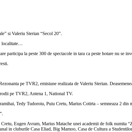
ale” si Valeriu Sterian “Secol 20”.
n localitate…
re participa la peste 300 de spectacole in tara ca peste hotare nu se inv
esti.
e Rezonanta pe TVR2, emisiune realizata de Valeriu Sterian. Deasemenea pa
parodii pe TVR2, Antena 1, National TV.
amihai, Tedy Tudoroiu, Puiu Cretu, Marius Cotirta – semneaza 2 din m
”.
 Cretu, Eugen Avram, Marius Matache unei academii de folk numita “Zon
manal in cluburile Casa Eliad, Big Mamoo, Casa de Cultura a Studentilo