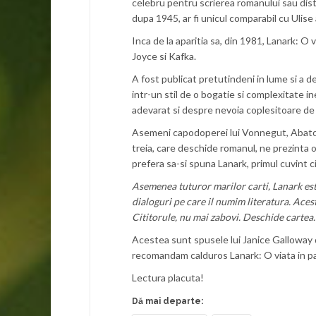
celebru pentru scrierea romanului sau dist
dupa 1945, ar fi unicul comparabil cu Ulise 
Inca de la aparitia sa, din 1981, Lanark: O 
Joyce si Kafka.
A fost publicat pretutindeni in lume si a 
intr-un stil de o bogatie si complexitate i
adevarat si despre nevoia coplesitoare de 
Asemeni capodoperei lui Vonnegut, Abatoru
treia, care deschide romanul, ne prezinta o 
prefera sa-si spuna Lanark, primul cuvint c
Asemenea tuturor marilor carti, Lanark este
dialoguri pe care il numim literatura. Ace
Cititorule, nu mai zabovi. Deschide cartea. 
Acestea sunt spusele lui Janice Galloway d
recomandam calduros Lanark: O viata in pat
Lectura placuta!
Dă mai departe: