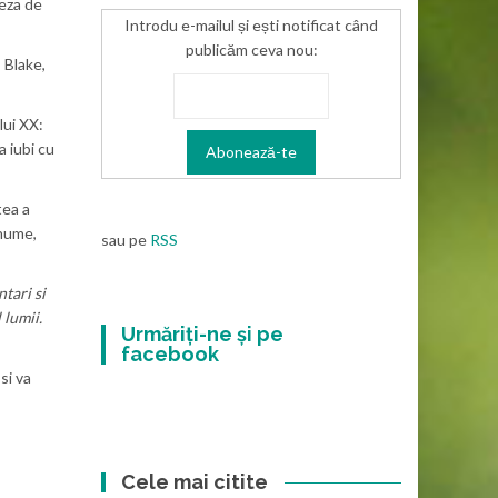
leza de
Introdu e-mailul și ești notificat când
publicăm ceva nou:
 Blake,
lui XX:
a iubi cu
tea a
 nume,
sau pe
RSS
tari si
 lumii.
Urmăriți-ne și pe
facebook
si va
Cele mai citite