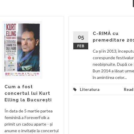
C-RIMĂ cu
05
premeditare 20
FEB
Ca și în 2013, început
corespunde festivaluri
neobișnuite. După ce
Bun 2014 a lăsat urme
în amintirea celor...
Cum a fost
Literatura
Read
concertul lui Kurt
Elling la București
În data de 5 martie partea
feminină a ForeverFolk a
primit un cadou aparte - și
anume o invitație la concertul