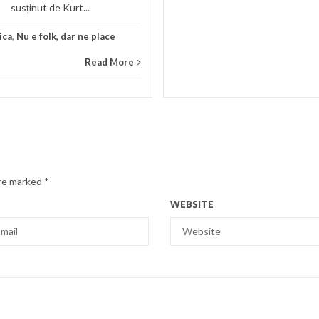
susținut de Kurt...
ica
,
Nu e folk, dar ne place
Read More
are marked
*
WEBSITE