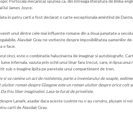
opic Portocala mecanica) spunea ca, din intreaga literatura de limba eng
al lui James Joyce.
viata in patru carti a fost declarat o carte exceptionala amintind de Dante,
devenit unul dintre cele mai influente romane din a doua jumatate a secolu
negalabile, Alasdair Gray ne vorbeste despre imposibilitatea oamenilor de 
a o face.
l cinci, este o combinatie halucinanta de imaginar si autobiografic. Car
lume infernala, vazuta prin ochii unui tinar fara trecut, care, in lipsa unui
itit sub o imagine lipita pe peretele unui compartiment de tren.
 si va ramine un act de rezistenta, parte a inventarului de soapte, sedimen
st uluitor roman despre Glasgow este un roman uluitor despre orice colt al
Da friu liber imaginatiei. Lasa-te furat de priveliste.
espre Lanark, asadar daca aceste cuvinte nu v-au convins, plusam si noi 
ru carti de Alasdair Gray.