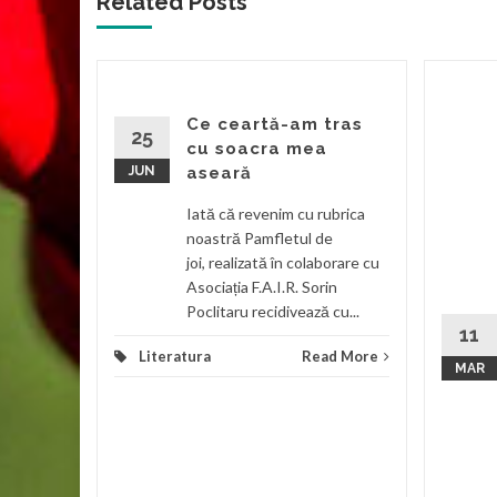
Related Posts '
ul
Ce ceartă-am tras
25
cu soacra mea
y
JUN
aseară
eea Novac
Iată că revenim cu rubrica
c
noastră Pamfletul de
ca luni, 7
joi, realizată în colaborare cu
 20:00,
Asociația F.A.I.R. Sorin
Poclitaru recidivează cu...
11
tru
Literatura
Read More
MAR
d More