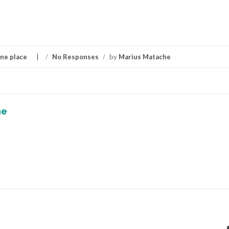
 ne place
/
No Responses
/
by
Marius Matache
he