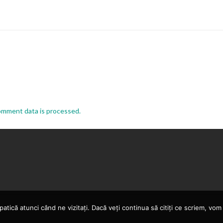
omment data is processed.
atică atunci când ne vizitați. Dacă veți continua să citiți ce scriem, v