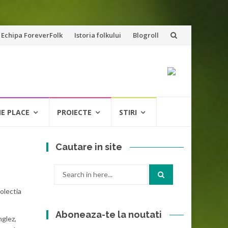
Echipa ForeverFolk
Istoria folkului
Blogroll
NE PLACE
PROIECTE
STIRI
Cautare in site
Search
for:
olectia
Aboneaza-te la noutati
nglez,