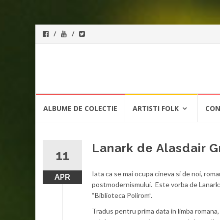
ForeverFolk
Muzica
sufletului tau
Skip
ALBUME DE COLECTIE
ARTISTI FOLK
CON
to
content
Lanark de Alasdair G
11
Iata ca se mai ocupa cineva si de noi, roma
APR
postmodernismului. Este vorba de Lanark: O
“Biblioteca Polirom”.
Tradus pentru prima data in limba romana,