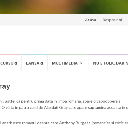
Skip
Acasa
Despre noi
to
content
CURSURI
LANSARI
MULTIMEDIA
NU E FOLK, DAR 
ray
nii, astfel ca pentru prima data in limba romana, apare o capodopera a
 viata in patru carti de Alasdair Gray care apare saptamina aceasta in c
 Lanark este romanul despre care Anthony Burgess (romancier si critic e