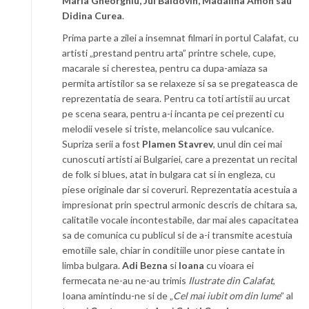
Maria Gheorghiu, Jul Baldovin, Madalina Amon sau
Didina Curea
.
Prima parte a zilei a insemnat filmari in portul Calafat, cu
artisti „prestand pentru arta” printre schele, cupe,
macarale si cherestea, pentru ca dupa-amiaza sa
permita artistilor sa se relaxeze si sa se pregateasca de
reprezentatia de seara. Pentru ca toti artistii au urcat
pe scena seara, pentru a-i incanta pe cei prezenti cu
melodii vesele si triste, melancolice sau vulcanice.
Supriza serii a fost
Plamen Stavrev
, unul din cei mai
cunoscuti artisti ai Bulgariei, care a prezentat un recital
de folk si blues, atat in bulgara cat si in engleza, cu
piese originale dar si coveruri. Reprezentatia acestuia a
impresionat prin spectrul armonic descris de chitara sa,
calitatile vocale incontestabile, dar mai ales capacitatea
sa de comunica cu publicul si de a-i transmite acestuia
emotiile sale, chiar in conditiile unor piese cantate in
limba bulgara.
Adi Bezna
si
Ioana
cu vioara ei
fermecata ne-au ne-au trimis
Ilustrate din Calafat
,
Ioana amintindu-ne si de „
Cel mai iubit om din lume
” al