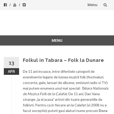
Menu
Skip
to
ForeverFolk
Muzica sufletului tau
content
MENU
Skip
to
content
Folkul in Tabara – Folk la Dunare
13
De 11 ani incoace, intre diferitele categorii de
APR
evenimente legate de lumea muzicii folk (festivaluri,
concerte, gale, lansari de albume, emisiuni radio si TV)
mai putem enumera unul mai special:
Tabara Nationala
de Muzica Folk de la Calafat
. De 11 ani, Dan Vana
strange „la el acasa” artisti din toate generatiile de
folkisti. Pentru ca in fiecare an la Calafat (si 2008 nu a
facut exceptie) puteti gasi alaturi nume precum
Doru