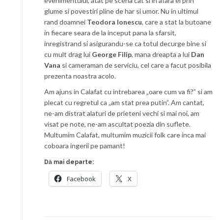
evenimentului, atat pe scena cat si in afara ei prin
glume si povestiri pline de har si umor. Nu in ultimul
rand doamnei
Teodora Ionescu
, care a stat la butoane
in fiecare seara de la inceput pana la sfarsit,
inregistrand si asigurandu-se ca totul decurge bine si
cu mult drag lui
George Filip
, mana dreapta a lui
Dan
Vana
si cameraman de serviciu, cel care a facut posibila
prezenta noastra acolo.
Am ajuns in Calafat cu intrebarea „oare cum va fi?” si am
plecat cu regretul ca „am stat prea putin”. Am cantat,
ne-am distrat alaturi de prieteni vechi si mai noi, am
visat pe note, ne-am ascultat poezia din suflete.
Multumim Calafat, multumim muzicii folk care inca mai
coboara ingerii pe pamant!
Dă mai departe:
Facebook
X