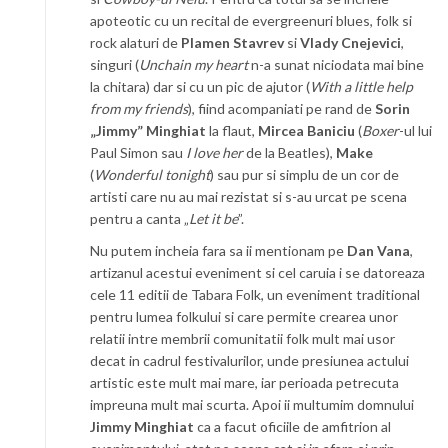
apoteotic cu un recital de evergreenuri blues, folk si
rock alaturi de
Plamen Stavrev
si
Vlady Cnejevici
,
singuri (
Unchain my heart
n-a sunat niciodata mai bine
la chitara) dar si cu un pic de ajutor (
With a little help
from my friends
), fiind acompaniati pe rand de
Sorin
„Jimmy” Minghiat
la flaut,
Mircea Baniciu
(
Boxer
-ul lui
Paul Simon sau
I love her
de la Beatles),
Make
(
Wonderful tonight
) sau pur si simplu de un cor de
artisti care nu au mai rezistat si s-au urcat pe scena
pentru a canta „
Let it be
”.
Nu putem incheia fara sa ii mentionam pe
Dan Vana
,
artizanul acestui eveniment si cel caruia i se datoreaza
cele 11 editii de Tabara Folk, un eveniment traditional
pentru lumea folkului si care permite crearea unor
relatii intre membrii comunitatii folk mult mai usor
decat in cadrul festivalurilor, unde presiunea actului
artistic este mult mai mare, iar perioada petrecuta
impreuna mult mai scurta. Apoi ii multumim domnului
Jimmy Minghiat
ca a facut oficiile de amfitrion al