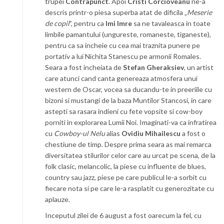
trupei
Contrapunct
. Apoi
Cristi Corcioveanu
ne-a
descris printr-o piesa superba atat de dificila „
Meserie
de copil
”, pentru ca
Imi Imre
sa ne tavaleasca in toate
limbile pamantului (ungureste, romaneste, tiganeste),
pentru ca sa incheie cu cea mai traznita punere pe
portativ a lui Nichita Stanescu pe armonii Romales.
Seara a fost incheiata de
Stefan Gheraksiev
, un artist
care atunci cand canta genereaza atmosfera unui
western de Oscar, vocea sa ducandu-te in preeriile cu
bizoni si mustangi de la baza Muntilor Stancosi, in care
astepti sa rasara indieni cu fete vopsite si cow-boy
porniti in explorarea Lumii Noi. Imaginati-va ca infratirea
cu
Cowboy-ul Nelu
alias
Ovidiu Mihailescu
a fost o
chestiune de timp. Despre prima seara as mai remarca
diversitatea stilurilor celor care au urcat pe scena, de la
folk clasic, melancolic, la piese cu influente de blues,
country sau jazz, piese pe care publicul le-a sorbit cu
fiecare nota si pe care le-a rasplatit cu generozitate cu
aplauze.
Inceputul zilei de 6 august a fost oarecum la fel, cu