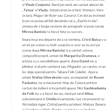
si
Vlady Cnejevici
. Rand pe rand, am cantat alaturi de
„
Tetea
” si
Vlady
:
Intoarcerea la orient
,
Vremuri, Vara
la tara, Mugur de fluier
sau
Canarul
. Cei doi au incheiat
(cum se putea altfel) daruindu-ne o „
Esarfa in dar
”,
urmata de o lunga sesiune de autografe si poze caruia
Mircea Baniciu
i-a facut fata cu succes.
Seara insa era departe de a se termina.
Cristi Buica
s-a
urcat pe scena cu mult curaj (nu e usor sa te urci pe
scena dupa
Mircea Baniciu
) si a cantat cateva
compozitii proprii, urmat de
Margarita Drumeva
, o
artista cu o sensibilitate aparte.
Zory David
ne-a
plimbat si el prin cartierul sau
Mogador
, un cantec si un
loc deja special pentru Tabara Folk Calafat. Apoi a
urmat
Stefan Gheraksiev
care, acompaniat de
Rosen
Paskulov
, ne-a mai purtat timp de 2 piese printre
corturi de indieni si incantatii apase. Nici
Gashkademia
de Folk
nu s-a facut de ras, rand pe rand
Alina
,
subsemnatul si
Ovidiu
incantandu-i pe cei prezenti cu
Niciodata inger, Colind pentru prieteni, Matusa Tamara
si
Cowboy-ul Nelu
. Pentru ca totul sa se incheie