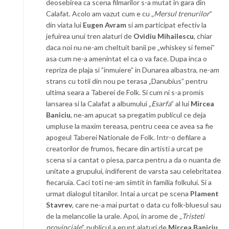
deosebirea ca scena filmarilor s-a mutat in gara din
Calafat. Acolo am vazut cum e cu „
Mersul trenurilor
”
din viata lui
Eugen Avram
si am participat efectiv la
jefuirea unui tren alaturi de
Ovidiu Mihailescu
, chiar
daca noi nu ne-am cheltuit banii pe „whiskey si femei”
asa cum ne-a amenintat el ca o va face. Dupa inca o
repriza de plaja si ”inmuiere” in Dunarea albastra, ne-am
strans cu totii din nou pe terasa „Danubius” pentru
ultima seara a Taberei de Folk. Si cum ni s-a promis
lansarea si la Calafat a albumului „
Esarfa
” al lui
Mircea
Baniciu
, ne-am apucat sa pregatim publicul ce deja
umpluse la maxim tereasa, pentru ceea ce avea sa fie
apogeul Taberei Nationale de Folk. Intr-o defilare a
creatorilor de frumos, fiecare din artisti a urcat pe
scena si a cantat o piesa, parca pentru a da o nuanta de
unitate a grupului, indiferent de varsta sau celebritatea
fiecaruia. Caci toti ne-am simtit in familia folkului. Si a
urmat dialogul titanilor. Intai a urcat pe scena
Plament
Stavrev
, care ne-a mai purtat o data cu folk-bluesul sau
de la melancolie la urale. Apoi, in arome de „
Tristeti
provinciale
”, publicul a erupt alaturi de
Mircea Baniciu