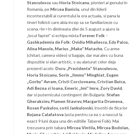
Stanculescu
sau
Horia Stoicanu
, pionieri ai genului in
Romania, pe
Mircea Baniciu
, unul din liderii
incontestabili ai curentului la ora actuala, si pana la
tineri folkisti care abia incep sa se familiarizeze cu
scena.<br>In dimineata zilei de 5 august a ajuns la
„locul faptei” si echipa mixta
Forever Folk
–
Gashkademia de Folk
:
Ovidiu Mihailescu, Edy Paicu,
Alina Manole, Marius „Make” Matache
. Cu arme
(chitari, camera video) si bagaje, dar mai ales cu buna
dispozitie si elan artistic, s-au alaturat celor deja
prezenti acolo:
Doru „Prezidente” Stanculescu,
Horia Stoicanu, Sorin „Jimmy” Minghiat, Eugen
„Gorby” Avram, Cristi Corcioveanu, Cristian Buica,
Adi Bezna si Ioana, Emeric „Imi” Imre, Zory David
,
dar si puternicului contingent din Bulgaria:
Stefan
Gheraksiev, Plamen Stavrev, Margarita Drumeva,
Rosen Paskulov, sotii Jankulovski
, insotiti de fiica lor
Bojana Calafatova
(asta pentru ca ea s-a nascut la
exact 9 luni dupa una din editiile Taberei Folk). Mai
trecusera prin tabara
Mircea Vintila, Mircea Bodolan,