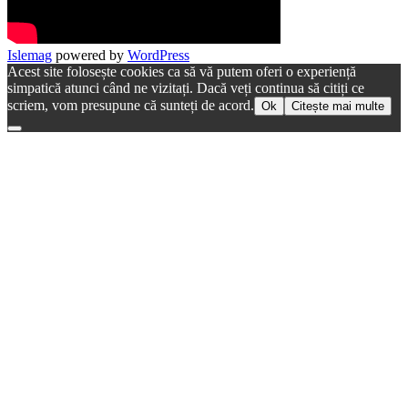
Islemag
powered by
WordPress
Acest site folosește cookies ca să vă putem oferi o experiență
simpatică atunci când ne vizitați. Dacă veți continua să citiți ce
scriem, vom presupune că sunteți de acord.
Ok
Citește mai multe