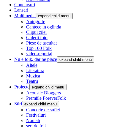
Concursuri
Lansari
Multimedia
expand child menu
Autografe
Cantece in oglinda
Clipul zilei
Galerii foto
Piese de ascultat
Top 100 Folk
video-reportaj
Nu e folk, dar ne place
expand child menu
Altele
Literatura
Muzica
Teatru
Proiecte
expand child menu
Acoustic Bloggers
Premiile ForeverFolk
Stiri
expand child menu
Concerte de suflet
Festivaluri
Noutati
seri de folk