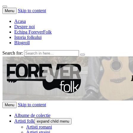
Skip to content
Menu
Acasa
Despre noi
Echipa ForeverFolk
Istoria folkului
Blogroll
Search for:
ForeverFolk
Muzica sufletului tau
Skip to content
Menu
Albume de colectie
Artisti folk
expand child menu
Artisti romani
Artisti straini