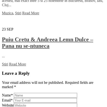
acestea, mai exact intre 5 si 25 noiembrie in Bucuresti, Brasov, Iasi,
Cluj...
Muzica
,
Stiri
Read More
23
SEP
Puiu Cretu & Andreea Lemn Dulce –
Pana nu se-ntuneca
...
Stiri
Read More
Leave a Reply
Your email address will not be published.
Required fields are
marked
*
Name
*
Email
*
Website