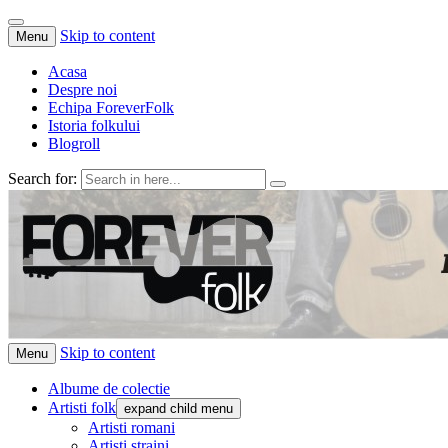
Skip to content
Menu
Acasa
Despre noi
Echipa ForeverFolk
Istoria folkului
Blogroll
Search for:
ForeverFolk
Muzica sufletului tau
Skip to content
Menu
Albume de colectie
Artisti folk
expand child menu
Artisti romani
Artisti straini