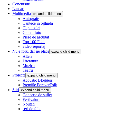
Concursuri
Lansari
Multimedia
expand child menu
Autografe
Cantece in oglinda
Clipul zilei
Galerii foto
Piese de ascultat
Top 100 Folk
video-reportaj
Nu e folk, dar ne place
expand child menu
Altele
Literatura
Muzica
Teatru
Proiecte
expand child menu
Acoustic Bloggers
Premiile ForeverFolk
Stiri
expand child menu
Concerte de suflet
Festivaluri
Noutati
seri de folk