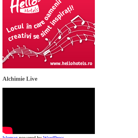
Alchimie Live
Islemag
powered by
WordPress