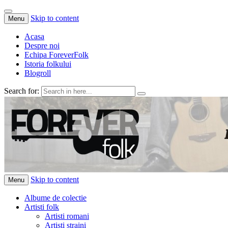
Skip to content
Menu
Acasa
Despre noi
Echipa ForeverFolk
Istoria folkului
Blogroll
Search for:
ForeverFolk
Muzica sufletului tau
Skip to content
Menu
Albume de colectie
Artisti folk
Artisti romani
Artisti straini