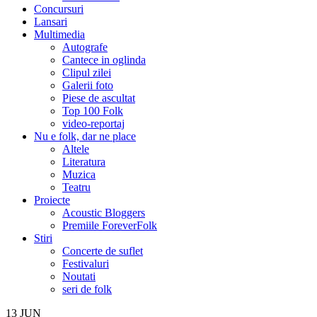
Concursuri
Lansari
Multimedia
Autografe
Cantece in oglinda
Clipul zilei
Galerii foto
Piese de ascultat
Top 100 Folk
video-reportaj
Nu e folk, dar ne place
Altele
Literatura
Muzica
Teatru
Proiecte
Acoustic Bloggers
Premiile ForeverFolk
Stiri
Concerte de suflet
Festivaluri
Noutati
seri de folk
13
JUN