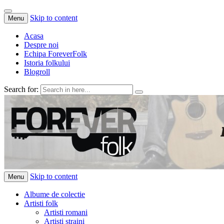
Skip to content
Menu
Acasa
Despre noi
Echipa ForeverFolk
Istoria folkului
Blogroll
Search for:
ForeverFolk
Muzica sufletului tau
Skip to content
Menu
Albume de colectie
Artisti folk
Artisti romani
Artisti straini