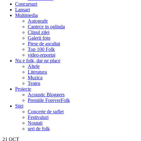
Concursuri
Lansari
Multimedia
Autografe
Cantece in oglinda
Clipul zilei
Galerii foto
Piese de ascultat
Top 100 Folk
video-reportaj
Nu e folk, dar ne place
Altele
Literatura
Muzica
Teatru
Proiecte
Acoustic Bloggers
Premiile ForeverFolk
Stiri
Concerte de suflet
Festivaluri
Noutati
seri de folk
21
OCT