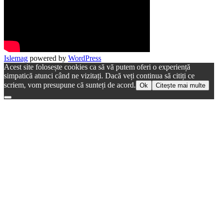
Islemag
powered by
WordPress
Acest site folosește cookies ca să vă putem oferi o experiență
simpatică atunci când ne vizitați. Dacă veți continua să citiți ce
scriem, vom presupune că sunteți de acord.
Ok
Citește mai multe