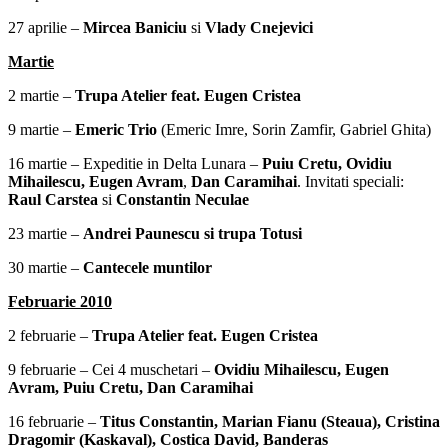
27 aprilie –
Mircea Baniciu
si
Vlady Cnejevici
Martie
2 martie –
Trupa Atelier feat. Eugen Cristea
9 martie –
Emeric Trio
(Emeric Imre, Sorin Zamfir, Gabriel Ghita)
16 martie – Expeditie in Delta Lunara –
Puiu Cretu, Ovidiu
Mihailescu, Eugen Avram
,
Dan Caramihai
. Invitati speciali:
Raul Carstea
si
Constantin Neculae
23 martie –
Andrei Paunescu si trupa Totusi
30 martie –
Cantecele muntilor
Februarie 2010
2 februarie –
Trupa Atelier feat. Eugen Cristea
9 februarie – Cei 4 muschetari –
Ovidiu Mihailescu, Eugen
Avram, Puiu Cretu, Dan Caramihai
16 februarie –
Titus Constantin, Marian Fianu (Steaua), Cristina
Dragomir (Kaskaval), Costica David, Banderas