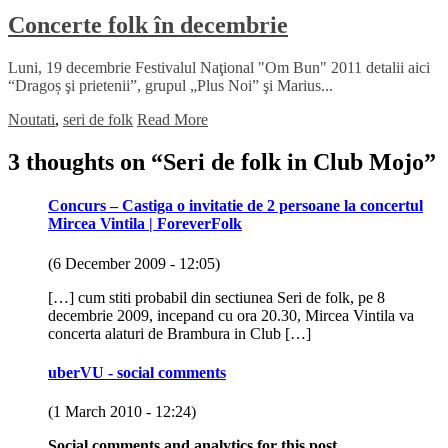
Concerte folk în decembrie
Luni, 19 decembrie Festivalul Naţional "Om Bun" 2011 detalii aici
“Dragoș şi prietenii”, grupul „Plus Noi” şi Marius...
Noutati
,
seri de folk
Read More
3 thoughts on “
Seri de folk in Club Mojo
”
Concurs – Castiga o invitatie de 2 persoane la concertul
Mircea Vintila | ForeverFolk
(6 December 2009 - 12:05)
[…] cum stiti probabil din sectiunea Seri de folk, pe 8
decembrie 2009, incepand cu ora 20.30, Mircea Vintila va
concerta alaturi de Brambura in Club […]
uberVU - social comments
(1 March 2010 - 12:24)
Social comments and analytics for this post…