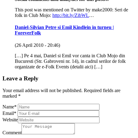
This post was mentioned on Twitter by make2000: Seri de
folk in Club Mojo:
http://bit.ly/ZibWL
…
Daniel-Silvian Petre si Emil Kindlein in turneu |
ForeverFolk
(26 April 2010 - 20:46)
[…] Pe 4 mai, Daniel si Emil vor canta in Club Mojo din
Bucuresti (Str. Gabroveni nr. 14), in cadrul serilor de folk
organizate de e-Folk Events (detalii aici) […]
Leave a Reply
Your email address will not be published.
Required fields are
marked
*
Name
*
Email
*
Website
Comment