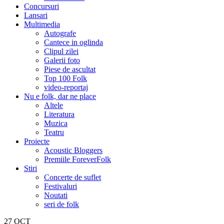
Concursuri
Lansari
Multimedia
Autografe
Cantece in oglinda
Clipul zilei
Galerii foto
Piese de ascultat
Top 100 Folk
video-reportaj
Nu e folk, dar ne place
Altele
Literatura
Muzica
Teatru
Proiecte
Acoustic Bloggers
Premiile ForeverFolk
Stiri
Concerte de suflet
Festivaluri
Noutati
seri de folk
27
OCT