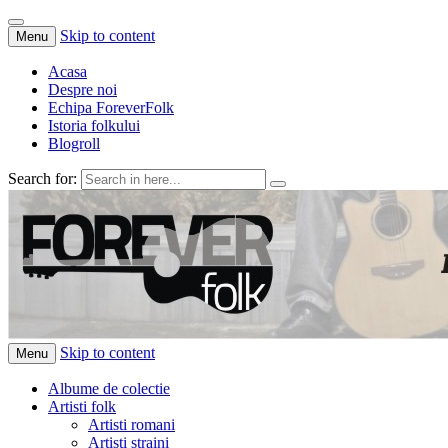
Skip to content
Menu
Acasa
Despre noi
Echipa ForeverFolk
Istoria folkului
Blogroll
Search for:
ForeverFolk
Muzica sufletului tau
Skip to content
Menu
Albume de colectie
Artisti folk
Artisti romani
Artisti straini