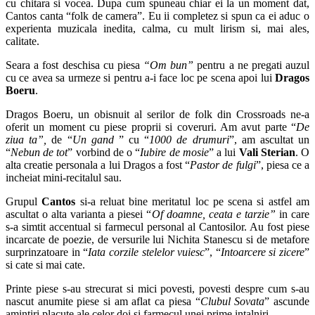
cu chitara si vocea. Dupa cum spuneau chiar ei la un moment dat,
Cantos canta “folk de camera”. Eu ii completez si spun ca ei aduc o
experienta muzicala inedita, calma, cu mult lirism si, mai ales,
calitate.
Seara a fost deschisa cu piesa
“Om bun”
pentru a ne pregati auzul
cu ce avea sa urmeze si pentru a-i face loc pe scena apoi lui
Dragos
Boeru
.
Dragos Boeru, un obisnuit al serilor de folk din Crossroads ne-a
oferit un moment cu piese proprii si coveruri. Am avut parte “
De
ziua ta”,
de “
Un gand
” cu “
1000 de drumuri
”, am ascultat un
“
Nebun de tot
” vorbind de o “
Iubire de mosie
” a lui
Vali Sterian
. O
alta creatie personala a lui Dragos a fost “
Pastor de fulgi
”, piesa ce a
incheiat mini-recitalul sau.
Grupul
Cantos
si-a reluat bine meritatul loc pe scena si astfel am
ascultat o alta varianta a piesei “
Of doamne, ceata e tarzie”
in care
s-a simtit accentual si farmecul personal al Cantosilor. Au fost piese
incarcate de poezie, de versurile lui Nichita Stanescu si de metafore
surprinzatoare in “
Iata corzile stelelor vuiesc
”, “
Intoarcere si zicere
”
si cate si mai cate.
Printe piese s-au strecurat si mici povesti, povesti despre cum s-au
nascut anumite piese si am aflat ca piesa “
Clubul Sovata
” ascunde
amintiri placute ale celor doi si farmecul unei prime intalniri.