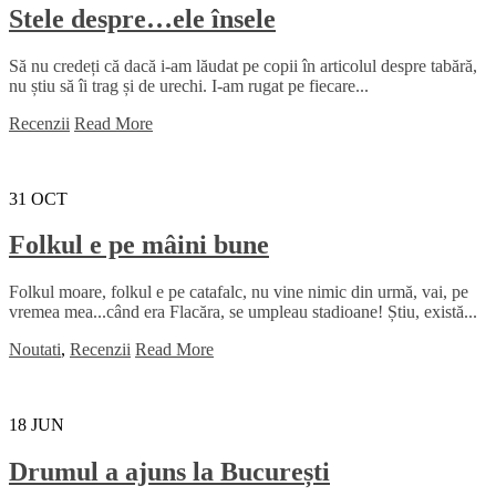
Stele despre…ele însele
Să nu credeți că dacă i-am lăudat pe copii în articolul despre tabără,
nu știu să îi trag și de urechi. I-am rugat pe fiecare...
Recenzii
Read More
31
OCT
Folkul e pe mâini bune
Folkul moare, folkul e pe catafalc, nu vine nimic din urmă, vai, pe
vremea mea...când era Flacăra, se umpleau stadioane! Știu, există...
Noutati
,
Recenzii
Read More
18
JUN
Drumul a ajuns la București