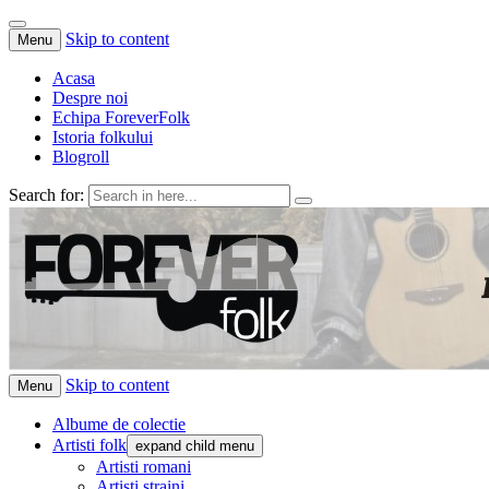
Skip to content
Menu
Acasa
Despre noi
Echipa ForeverFolk
Istoria folkului
Blogroll
Search for:
ForeverFolk
Muzica sufletului tau
Skip to content
Menu
Albume de colectie
Artisti folk
expand child menu
Artisti romani
Artisti straini