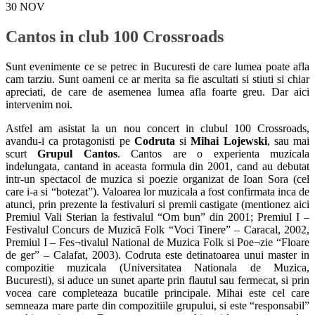
30
NOV
Cantos in club 100 Crossroads
Sunt evenimente ce se petrec in Bucuresti de care lumea poate afla
cam tarziu. Sunt oameni ce ar merita sa fie ascultati si stiuti si chiar
apreciati, de care de asemenea lumea afla foarte greu. Dar aici
intervenim noi.
Astfel am asistat la un nou concert in clubul 100 Crossroads,
avandu-i ca protagonisti pe
Codruta
si
Mihai Lojewski
, sau mai
scurt
Grupul Cantos
. Cantos are o experienta muzicala
indelungata, cantand in aceasta formula din 2001, cand au debutat
intr-un spectacol de muzica si poezie organizat de Ioan Sora (cel
care i-a si “botezat”). Valoarea lor muzicala a fost confirmata inca de
atunci, prin prezente la festivaluri si premii castigate (mentionez aici
Premiul Vali Sterian la festivalul “Om bun” din 2001; Premiul I –
Festivalul Concurs de Muzică Folk “Voci Tinere” – Caracal, 2002,
Premiul I – Fes¬tivalul National de Muzica Folk si Poe¬zie “Floare
de ger” – Calafat, 2003). Codruta este detinatoarea unui master in
compozitie muzicala (Universitatea Nationala de Muzica,
Bucuresti), si aduce un sunet aparte prin flautul sau fermecat, si prin
vocea care completeaza bucatile principale. Mihai este cel care
semneaza mare parte din compozitiile grupului, si este “responsabil”