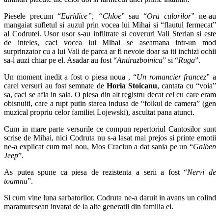
Piesele precum “
Euridice”, “Chloe
” sau “
Ora culorilor
” ne-au
mangaiat sufletul si auzul prin vocea lui Mihai si “flautul fermecat”
al Codrutei. Usor usor s-au infiltrate si coveruri Vali Sterian si este
de inteles, caci vocea lui Mihai se aseamana intr-un mod
surprinzator cu a lui Vali de parca ar fi nevoie doar sa iti inchizi ochii
sa-l auzi chiar pe el. Asadar au fost “
Antirazboinica
” si “
Ruga
”.
Un moment inedit a fost o piesa noua , “
Un romancier francez
” a
carei versuri au fost semnate de
Horia Stoicanu
, cantata cu “voia”
sa, caci se afla in sala. O piesa din alt registru decat cel cu care eram
obisnuiti, care a rupt putin starea indusa de “folkul de camera” (gen
muzical propriu celor familiei Lojewski), ascultat pana atunci.
Cum in mare parte versurile ce compun repertoriul Cantosilor sunt
scrise de Mihai, nici Codruta nu s-a lasat mai prejos si printe emotii
ne-a explicat cum mai nou, Mos Craciun a dat sania pe un “
Galben
Jeep
”.
As putea spune ca piesa de rezistenta a serii a fost “
Nervi de
toamna
”.
Si cum vine luna sarbatorilor, Codruta ne-a daruit in avans un colind
maramuresean invatat de la alte generatii din familia ei.