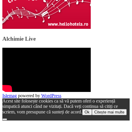
Alchimie Live
Islemag
powered by
WordPress
Acest site folosește cookies ca să vă putem oferi o experiență
simpatică atunci când ne vizitați. Dacă veți continua să citiți ce
scriem, vom presupune că sunteți de acord.
Ok
Citește mai multe