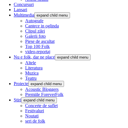
Concursuri
Lansari
Multimedia
expand child menu
Autografe
Cantece in oglinda
Clipul zilei
Galerii foto
Piese de ascultat
Top 100 Folk
video-reportaj
Nu e folk, dar ne place
expand child menu
Altele
Literatura
Muzica
Teatru
Proiecte
expand child menu
Acoustic Bloggers
Premiile ForeverFolk
Stiri
expand child menu
Concerte de suflet
Festivaluri
Noutati
seri de folk