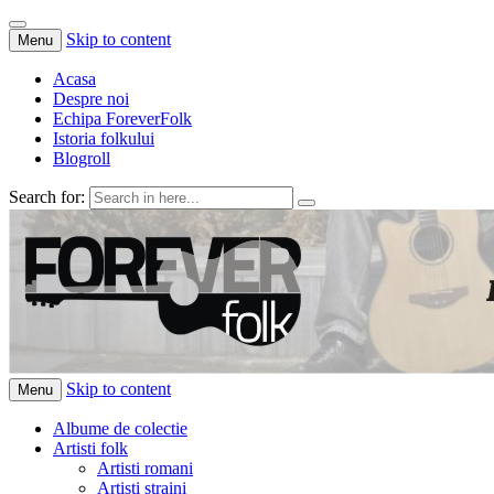
Skip to content
Menu
Acasa
Despre noi
Echipa ForeverFolk
Istoria folkului
Blogroll
Search for:
ForeverFolk
Muzica sufletului tau
Skip to content
Menu
Albume de colectie
Artisti folk
Artisti romani
Artisti straini