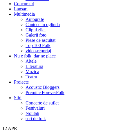
Concursuri
Lansari
Multimedia
Autografe
Cantece in oglinda
Clipul zilei
Galerii foto
Piese de ascultat
Top 100 Folk
video-reportaj
Nu e folk, dar ne place
Altele
Literatura
Muzica
Teatru
Proiecte
Acoustic Bloggers
Premiile ForeverFolk
Stiri
Concerte de suflet
Festivaluri
Noutati
seri de folk
12
APR