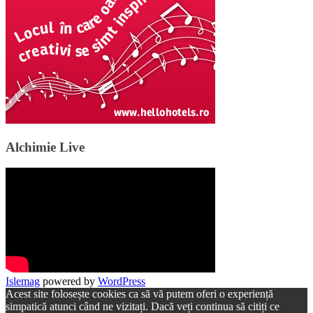
Alchimie Live
Islemag
powered by
WordPress
Acest site folosește cookies ca să vă putem oferi o experiență
simpatică atunci când ne vizitați. Dacă veți continua să citiți ce