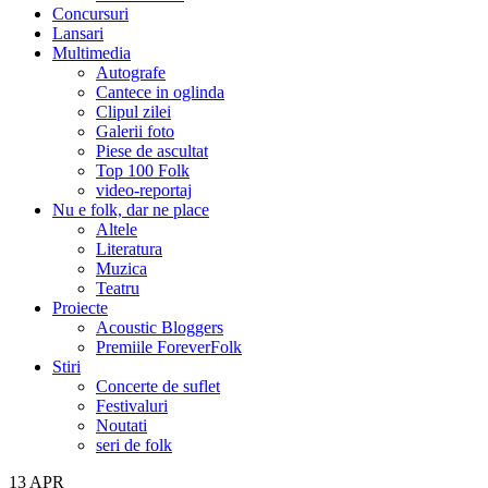
Concursuri
Lansari
Multimedia
Autografe
Cantece in oglinda
Clipul zilei
Galerii foto
Piese de ascultat
Top 100 Folk
video-reportaj
Nu e folk, dar ne place
Altele
Literatura
Muzica
Teatru
Proiecte
Acoustic Bloggers
Premiile ForeverFolk
Stiri
Concerte de suflet
Festivaluri
Noutati
seri de folk
13
APR