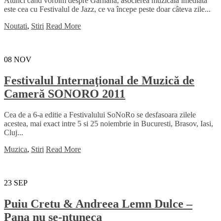
Atunci când vorbim despre Gărnâna, asocierea muzicală imediată
este cea cu Festivalul de Jazz, ce va începe peste doar câteva zile...
Noutati
,
Stiri
Read More
08
NOV
Festivalul Internaţional de Muzică de
Cameră SONORO 2011
Cea de a 6-a editie a Festivalului SoNoRo se desfasoara zilele
acestea, mai exact intre 5 si 25 noiembrie in Bucuresti, Brasov, Iasi,
Cluj...
Muzica
,
Stiri
Read More
23
SEP
Puiu Cretu & Andreea Lemn Dulce –
Pana nu se-ntuneca