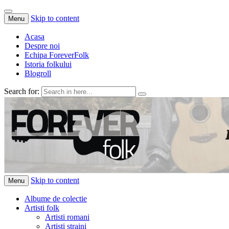
Skip to content
Menu
Acasa
Despre noi
Echipa ForeverFolk
Istoria folkului
Blogroll
Search for:
ForeverFolk
Muzica sufletului tau
Skip to content
Menu
Albume de colectie
Artisti folk
Artisti romani
Artisti straini