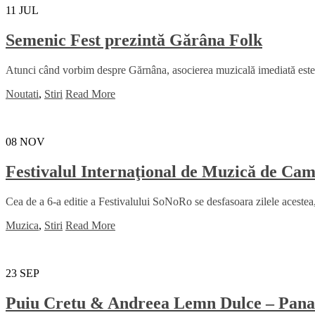
11
JUL
Semenic Fest prezintă Gărâna Folk
Atunci când vorbim despre Gărnâna, asocierea muzicală imediată este ce
Noutati
,
Stiri
Read More
08
NOV
Festivalul Internaţional de Muzică de 
Cea de a 6-a editie a Festivalului SoNoRo se desfasoara zilele acestea, 
Muzica
,
Stiri
Read More
23
SEP
Puiu Cretu & Andreea Lemn Dulce – Pana