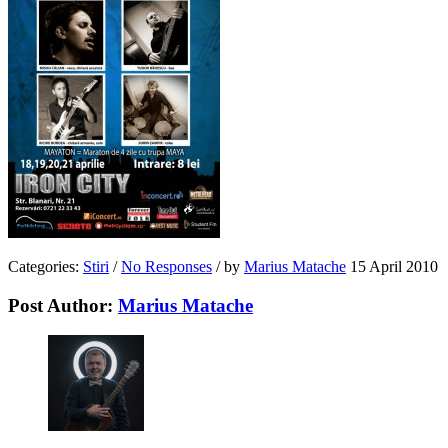
Categories:
Stiri
/
No Responses
/
by
Marius Matache
15 April 2010
Post Author:
Marius Matache