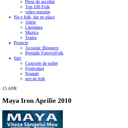
Piese de ascultat
Top 100 Folk
video-reportaj
Nu e folk, dar ne place
Altele
Literatura
Muzica
Teatru
Proiecte
Acoustic Bloggers
Premiile ForeverFolk
Stiri
Concerte de suflet
Festivaluri
Noutati
seri de folk
15
APR
Maya Iron Aprilie 2010