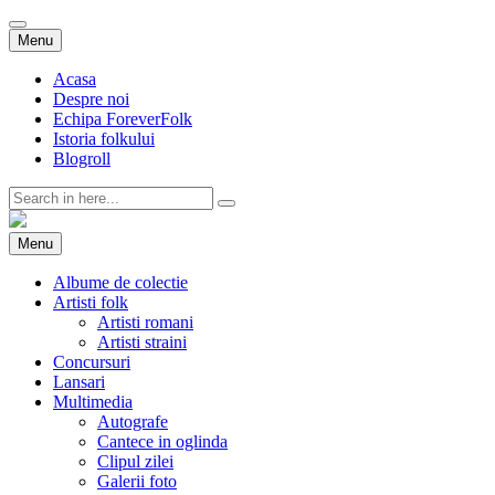
Skip
Menu
to
content
Acasa
Despre noi
Echipa ForeverFolk
Istoria folkului
Blogroll
Search
for:
ForeverFolk
Muzica sufletului tau
Skip
Menu
to
content
Albume de colectie
Artisti folk
Artisti romani
Artisti straini
Concursuri
Lansari
Multimedia
Autografe
Cantece in oglinda
Clipul zilei
Galerii foto