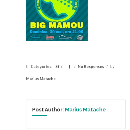
Categories:
Stiri
/
No Responses
/
by
Marius Matache
Post Author:
Marius Matache