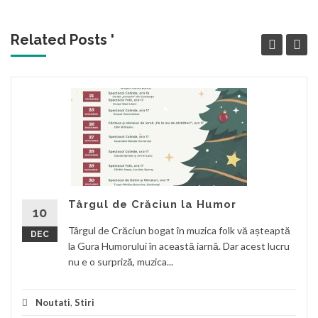
Related Posts '
Târgul de Crăciun la Humor
10
Târgul de Crăciun bogat în muzica folk vă așteaptă
DEC
la Gura Humorului în această iarnă. Dar acest lucru
nu e o surpriză, muzica...
Noutati
,
Stiri