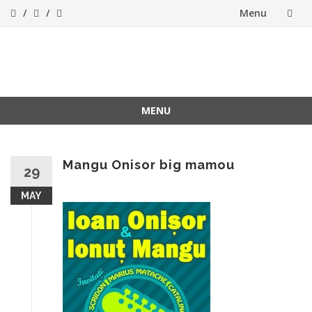
Menu
Skip
to
ForeverFolk
Muzica sufletului tau
content
MENU
Skip
to
content
Mangu Onisor big mamou
29
MAY