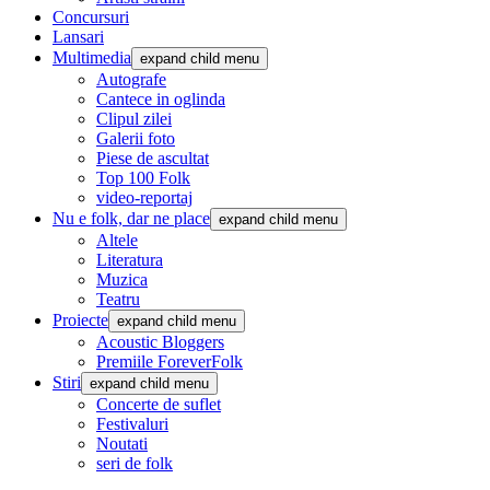
Concursuri
Lansari
Multimedia
expand child menu
Autografe
Cantece in oglinda
Clipul zilei
Galerii foto
Piese de ascultat
Top 100 Folk
video-reportaj
Nu e folk, dar ne place
expand child menu
Altele
Literatura
Muzica
Teatru
Proiecte
expand child menu
Acoustic Bloggers
Premiile ForeverFolk
Stiri
expand child menu
Concerte de suflet
Festivaluri
Noutati
seri de folk