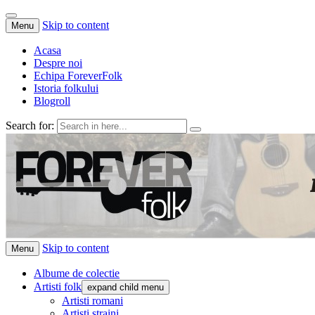
Skip to content
Menu
Acasa
Despre noi
Echipa ForeverFolk
Istoria folkului
Blogroll
Search for:
ForeverFolk
Muzica sufletului tau
Skip to content
Menu
Albume de colectie
Artisti folk
expand child menu
Artisti romani
Artisti straini