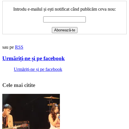
Introdu e-mailul și ești notificat când publicăm ceva nou:
sau pe
RSS
Urmăriți-ne și pe facebook
Urmăriți-ne și pe facebook
Cele mai citite