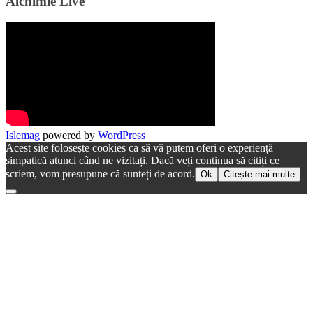
Alchimie Live
Islemag
powered by
WordPress
Acest site folosește cookies ca să vă putem oferi o experiență
simpatică atunci când ne vizitați. Dacă veți continua să citiți ce
scriem, vom presupune că sunteți de acord.
Ok
Citește mai multe