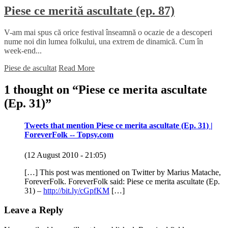
Piese ce merită ascultate (ep. 87)
V-am mai spus că orice festival înseamnă o ocazie de a descoperi
nume noi din lumea folkului, una extrem de dinamică. Cum în
week-end...
Piese de ascultat
Read More
1 thought on “
Piese ce merita ascultate
(Ep. 31)
”
Tweets that mention Piese ce merita ascultate (Ep. 31) |
ForeverFolk -- Topsy.com
(12 August 2010 - 21:05)
[…] This post was mentioned on Twitter by Marius Matache,
ForeverFolk. ForeverFolk said: Piese ce merita ascultate (Ep.
31) –
http://bit.ly/cGpfKM
[…]
Leave a Reply