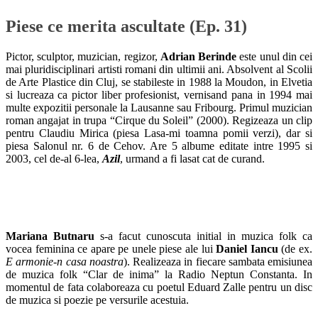
Piese ce merita ascultate (Ep. 31)
Pictor, sculptor, muzician, regizor,
Adrian Berinde
este unul din cei
mai pluridisciplinari artisti romani din ultimii ani. Absolvent al Scolii
de Arte Plastice din Cluj, se stabileste in 1988 la Moudon, in Elvetia
si lucreaza ca pictor liber profesionist, vernisand pana in 1994 mai
multe expozitii personale la Lausanne sau Fribourg. Primul muzician
roman angajat in trupa “Cirque du Soleil” (2000). Regizeaza un clip
pentru Claudiu Mirica (piesa Lasa-mi toamna pomii verzi), dar si
piesa Salonul nr. 6 de Cehov. Are 5 albume editate intre 1995 si
2003, cel de-al 6-lea,
Azil
, urmand a fi lasat cat de curand.
Mariana Butnaru
s-a facut cunoscuta initial in muzica folk ca
vocea feminina ce apare pe unele piese ale lui
Daniel Iancu
(de ex.
E armonie-n casa noastra
). Realizeaza in fiecare sambata emisiunea
de muzica folk “Clar de inima” la Radio Neptun Constanta. In
momentul de fata colaboreaza cu poetul Eduard Zalle pentru un disc
de muzica si poezie pe versurile acestuia.