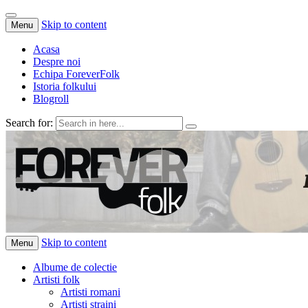
Skip to content
Menu
Acasa
Despre noi
Echipa ForeverFolk
Istoria folkului
Blogroll
Search for:
ForeverFolk
Muzica sufletului tau
Skip to content
Menu
Albume de colectie
Artisti folk
Artisti romani
Artisti straini