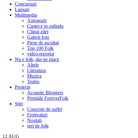
Concursuri
Lansari
Multimedia
Autografe
Cantece in oglinda
Clipul zilei
Galerii foto
Piese de ascultat
Top 100 Folk
video-reportaj
Nu e folk, dar ne place
Altele
Literatura
Muzica
Teatru
Proiecte
Acoustic Bloggers
Premiile ForeverFolk
Stiri
Concerte de suflet
Festivaluri
Noutati
seri de folk
12
AUG