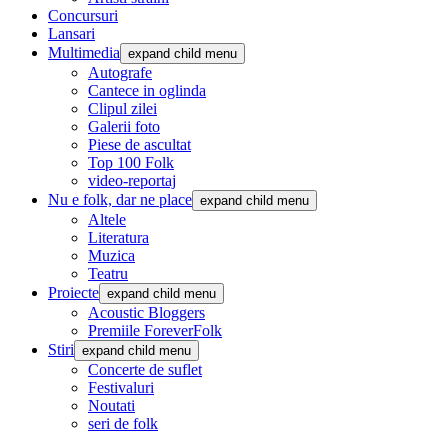
Concursuri
Lansari
Multimedia
expand child menu
Autografe
Cantece in oglinda
Clipul zilei
Galerii foto
Piese de ascultat
Top 100 Folk
video-reportaj
Nu e folk, dar ne place
expand child menu
Altele
Literatura
Muzica
Teatru
Proiecte
expand child menu
Acoustic Bloggers
Premiile ForeverFolk
Stiri
expand child menu
Concerte de suflet
Festivaluri
Noutati
seri de folk