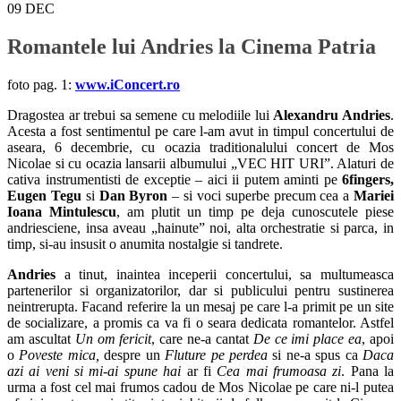
09
DEC
Romantele lui Andries la Cinema Patria
foto pag. 1:
www.iConcert.ro
Dragostea ar trebui sa semene cu melodiile lui
Alexandru Andries
.
Acesta a fost sentimentul pe care l-am avut in timpul concertului de
aseara, 6 decembrie, cu ocazia traditionalului concert de Mos
Nicolae si cu ocazia lansarii albumului „VEC HIT URI”. Alaturi de
cativa instrumentisti de exceptie – aici ii putem aminti pe
6fingers,
Eugen Tegu
si
Dan Byron
– si voci superbe precum cea a
Mariei
Ioana Mintulescu
, am plutit un timp pe deja cunoscutele piese
andriesciene, insa aveau „hainute” noi, alta orchestratie si parca, in
timp, si-au insusit o anumita nostalgie si tandrete.
Andries
a tinut, inaintea inceperii concertului, sa multumeasca
partenerilor si organizatorilor, dar si publicului pentru sustinerea
neintrerupta. Facand referire la un mesaj pe care l-a primit pe un site
de socializare, a promis ca va fi o seara dedicata romantelor. Astfel
am ascultat
Un om fericit
, care ne-a cantat
De ce imi place ea
, apoi
o
Poveste mica,
despre un
Fluture pe perdea
si ne-a spus ca
Daca
azi ai veni si mi-ai spune hai
ar fi
Cea mai frumoasa zi
. Pana la
urma a fost cel mai frumos cadou de Mos Nicolae pe care ni-l putea