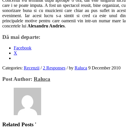
Concertul s-a terminat dupa aproape o ora, dar este singurul lucru
care i se poate imputa. A fost un spectacol reusit, bine organizat, cu
sonorizare buna si cu muzicieni care chiar au pus suflet in acest
eveniment. Iar acest lucru s-a simtit si cred ca este unul din
principalele motive pentru care oamenii vin intr-un numar mare la
concertele lui
Alexandru Andries
.
Dă mai departe:
Facebook
X
Categories:
Recenzii
/
2 Responses
/
by
Raluca
9 December 2010
Post Author:
Raluca
Related Posts '