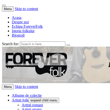
Skip to content
Menu
Acasa
Despre noi
Echipa ForeverFolk
Istoria folkului
Blogroll
Search for:
ForeverFolk
Muzica sufletului tau
Skip to content
Menu
Albume de colectie
Artisti folk
expand child menu
Artisti romani
Artisti straini