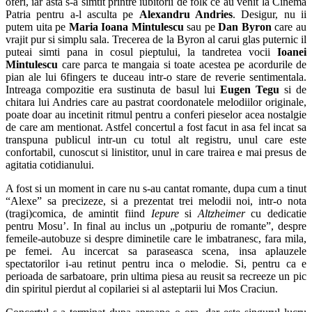
oferi, iar asta s-a simtit printre iubitorii de folk ce au venit la Cinema
Patria pentru a-l asculta pe
Alexandru Andries
. Desigur, nu ii
putem uita pe
Maria Ioana Mintulescu
sau pe
Dan Byron
care au
vrajit pur si simplu sala. Trecerea de la Byron al carui glas puternic il
puteai simti pana in cosul pieptului, la tandretea vocii
Ioanei
Mintulescu
care parca te mangaia si toate acestea pe acordurile de
pian ale lui 6fingers te duceau intr-o stare de reverie sentimentala.
Intreaga compozitie era sustinuta de basul lui
Eugen Tegu
si de
chitara lui Andries care au pastrat coordonatele melodiilor originale,
poate doar au incetinit ritmul pentru a conferi pieselor acea nostalgie
de care am mentionat. Astfel concertul a fost facut in asa fel incat sa
transpuna publicul intr-un cu totul alt registru, unul care este
confortabil, cunoscut si linistitor, unul in care trairea e mai presus de
agitatia cotidianului.
A fost si un moment in care nu s-au cantat romante, dupa cum a tinut
“Alexe” sa precizeze, si a prezentat trei melodii noi, intr-o nota
(tragi)comica, de amintit fiind
Iepure
si
Altzheimer
cu dedicatie
pentru Mosu’. In final au inclus un „potpuriu de romante”, despre
femeile-autobuze si despre diminetile care le imbatranesc, fara mila,
pe femei. Au incercat sa paraseasca scena, insa aplauzele
spectatorilor i-au retinut pentru inca o melodie. Si, pentru ca e
perioada de sarbatoare, prin ultima piesa au reusit sa recreeze un pic
din spiritul pierdut al copilariei si al asteptarii lui Mos Craciun.