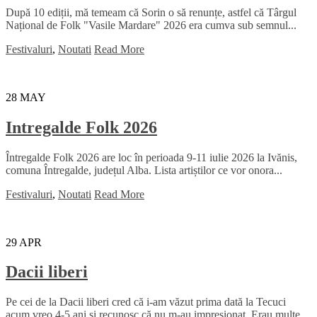
După 10 ediții, mă temeam că Sorin o să renunțe, astfel că Târgul
Național de Folk "Vasile Mardare" 2026 era cumva sub semnul...
Festivaluri
,
Noutati
Read More
28
MAY
Intregalde Folk 2026
Întregalde Folk 2026 are loc în perioada 9-11 iulie 2026 la Ivănis,
comuna Întregalde, județul Alba. Lista artiștilor ce vor onora...
Festivaluri
,
Noutati
Read More
29
APR
Dacii liberi
Pe cei de la Dacii liberi cred că i-am văzut prima dată la Tecuci
acum vreo 4-5 ani și recunosc că nu m-au impresionat. Erau multe...