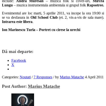
include:
Andra Muresan
– muzica folk si cover-uri,
Mircea
Lungu
– muzica instrumentala ambientala si grupul folk
Rapsotree.
Evenimentul are loc marti, 5 aprilie 2011, va incepe la ora 19:00 si
se va desfasura in
Old School Club
(et. 2, vis-a-vis de sala mare).
Intrarea este libera
.
Ion Marinescu Turla – Portret cu cirese la urechi
Dă mai departe:
Facebook
X
Categories:
Noutati
/
7 Responses
/
by
Marius Matache
4 April 2011
Post Author:
Marius Matache