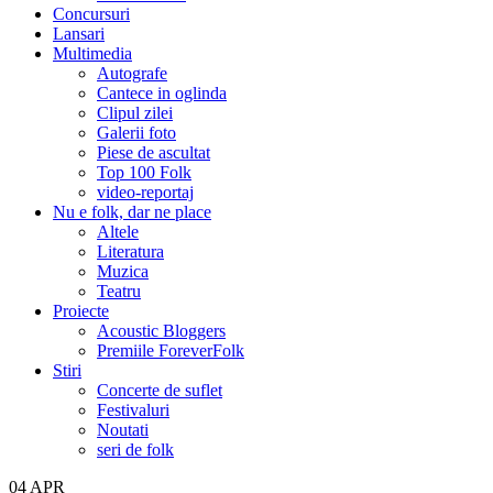
Concursuri
Lansari
Multimedia
Autografe
Cantece in oglinda
Clipul zilei
Galerii foto
Piese de ascultat
Top 100 Folk
video-reportaj
Nu e folk, dar ne place
Altele
Literatura
Muzica
Teatru
Proiecte
Acoustic Bloggers
Premiile ForeverFolk
Stiri
Concerte de suflet
Festivaluri
Noutati
seri de folk
04
APR