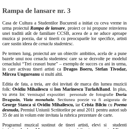
Rampa de lansare nr. 3
Casa de Cultura a Studentilor Bucuresti a initiat cu ceva vreme in
urma proiectul
Rampa de lansare
, proiect ce isi propune reinvierea
unei traditii atât de familiare CCSB, aceea de a ne aduce aproape
muzica şi poezia, dar si tinerii cu preocuparile lor specifice, artisti
care sustin ideea de
cenaclu studentesc.
Pe termen lung, proiectul are un obiectiv ambitios, acela de a pune
bazele unui nou cenaclu studentesc care sa se dezvolte pe modelul
cenaclului “Trei ceasuri bune” – exemplu de succes cu ani in urma,
in care activau tineri artisti ca
Dragos Boeru, Stefan Tivodar,
Mircea Ungureanu
si multi altii.
Editia de fata, a treia, are doi invitati de marca din lumea muzicii
folk:
Ovidiu Mihailescu
si
Ion Marinescu Turla&Band
. In plus,
va avea loc v
ernisajul expozitiei personale de fotografie
Doria
Dragusin
,
Viata monahala
. Sectiunea poezie va fi asigurata de
George Stanca si Ovidiu Mihailescu,
iar
Crista Bilciu
cu
Poema
desnuda
,
Premiul Uniunii Scriitorilor pe anul 2011 pentru autori sub
35 de ani in volum este invitata la rubrica prezentare de carte.
Programul muzical sustinut de tineri artisti, elevi si studenti