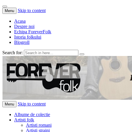
Skip to content
Menu
Acasa
Despre noi
Echipa ForeverFolk
Istoria folkului
Blogroll
Search for:
ForeverFolk
Muzica sufletului tau
Skip to content
Menu
Albume de colectie
Artisti folk
Artisti romani
Artisti straini