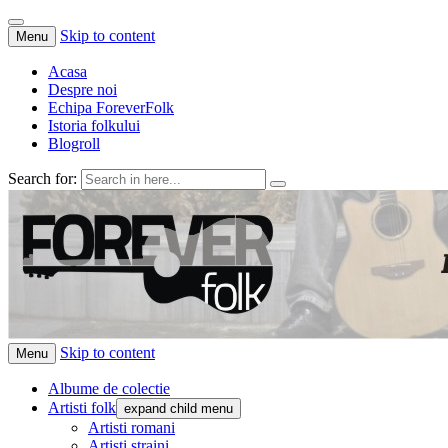
Skip to content
Menu
Acasa
Despre noi
Echipa ForeverFolk
Istoria folkului
Blogroll
Search for:
ForeverFolk
Muzica sufletului tau
Skip to content
Menu
Albume de colectie
Artisti folk
expand child menu
Artisti romani
Artisti straini