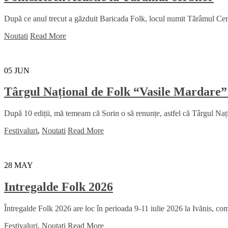
După ce anul trecut a găzduit Baricada Folk, locul numit Tărâmul Cerbil
Noutati
Read More
05
JUN
Târgul Național de Folk “Vasile Mardare”
După 10 ediții, mă temeam că Sorin o să renunțe, astfel că Târgul Na
Festivaluri
,
Noutati
Read More
28
MAY
Intregalde Folk 2026
Întregalde Folk 2026 are loc în perioada 9-11 iulie 2026 la Ivănis, comu
Festivaluri
,
Noutati
Read More