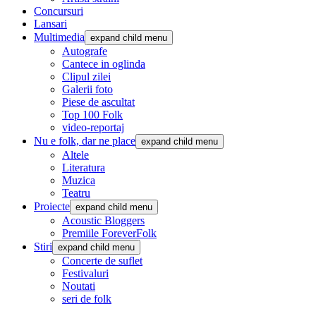
Concursuri
Lansari
Multimedia
expand child menu
Autografe
Cantece in oglinda
Clipul zilei
Galerii foto
Piese de ascultat
Top 100 Folk
video-reportaj
Nu e folk, dar ne place
expand child menu
Altele
Literatura
Muzica
Teatru
Proiecte
expand child menu
Acoustic Bloggers
Premiile ForeverFolk
Stiri
expand child menu
Concerte de suflet
Festivaluri
Noutati
seri de folk