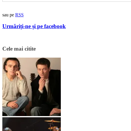
sau pe
RSS
Urmăriți-ne și pe facebook
Cele mai citite