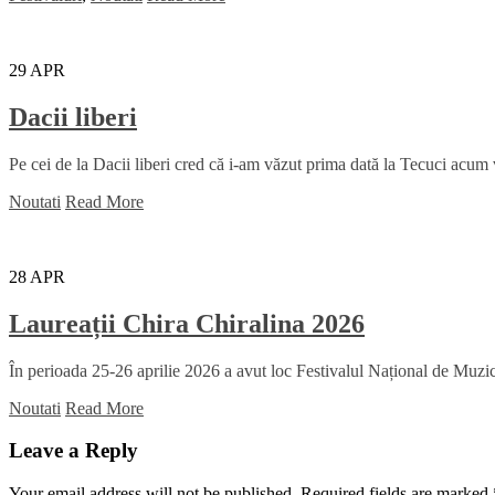
29
APR
Dacii liberi
Pe cei de la Dacii liberi cred că i-am văzut prima dată la Tecuci acum
Noutati
Read More
28
APR
Laureații Chira Chiralina 2026
În perioada 25-26 aprilie 2026 a avut loc Festivalul Național de Muzică
Noutati
Read More
Leave a Reply
Your email address will not be published.
Required fields are marked