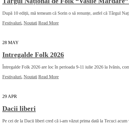
Târgul Național de Folk “Vasile Mardare”
După 10 ediții, mă temeam că Sorin o să renunțe, astfel că Târgul Na
Festivaluri
,
Noutati
Read More
28
MAY
Intregalde Folk 2026
Întregalde Folk 2026 are loc în perioada 9-11 iulie 2026 la Ivănis, comu
Festivaluri
,
Noutati
Read More
29
APR
Dacii liberi
Pe cei de la Dacii liberi cred că i-am văzut prima dată la Tecuci acum