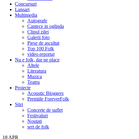
Concursuri
Lansari
Multimedia
Autografe
Cantece in oglinda
Clipul zilei
Galerii foto
Piese de ascultat
Top 100 Folk
video-reportaj
Nu e folk, dar ne place
Altele
Literatura
Muzica
Teatru
Proiecte
Acoustic Bloggers
Premiile ForeverFolk
Stiri
Concerte de suflet
Festivaluri
Noutati
seri de folk
18
APR