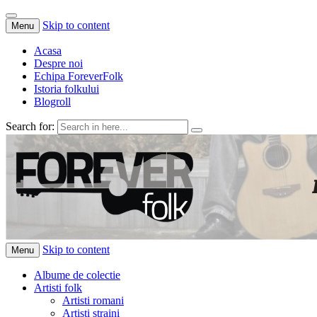
Skip to content
Menu
Acasa
Despre noi
Echipa ForeverFolk
Istoria folkului
Blogroll
Search for:
ForeverFolk
Muzica sufletului tau
Skip to content
Menu
Albume de colectie
Artisti folk
Artisti romani
Artisti straini