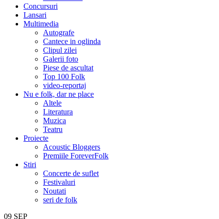
Concursuri
Lansari
Multimedia
Autografe
Cantece in oglinda
Clipul zilei
Galerii foto
Piese de ascultat
Top 100 Folk
video-reportaj
Nu e folk, dar ne place
Altele
Literatura
Muzica
Teatru
Proiecte
Acoustic Bloggers
Premiile ForeverFolk
Stiri
Concerte de suflet
Festivaluri
Noutati
seri de folk
09
SEP