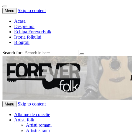
Skip to content
Menu
Acasa
Despre noi
Echipa ForeverFolk
Istoria folkului
Blogroll
Search for:
ForeverFolk
Muzica sufletului tau
Skip to content
Menu
Albume de colectie
Artisti folk
Artisti romani
Artisti straini