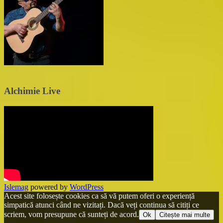
Alchimie Live
Islemag
powered by
WordPress
Acest site folosește cookies ca să vă putem oferi o experiență
simpatică atunci când ne vizitați. Dacă veți continua să citiți ce
scriem, vom presupune că sunteți de acord.
Ok
Citește mai multe