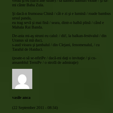
vreau şi eu (da-n alte straie) / sã dansez dansuri vioaie / şi sã-
mi cânte Baba Zula.
Şi dacã-n frumoasa Chinã / cât e zi şi e luminã / roade bambus
ursul panda,
eu trag sevã şi mai finã / seara, dintr-o halbã plinã / când e
Mahala Rai Banda.
De-asta mi-aş struni eu calul: / dii!, la balkan-festivalul / din
Uranus sã mã duci,
s-aud vioara şi ţambalul / din Clejani, fenomenalul, / cu
Taraful de Haiduci.
(poate-o sã se-nfiriPe / dacã-mi daţi o invitaţie / şi cu-
ansamblul TerniPe / o strofã de admiraţie)
vasile anca
(22 September 2011 - 08:34)