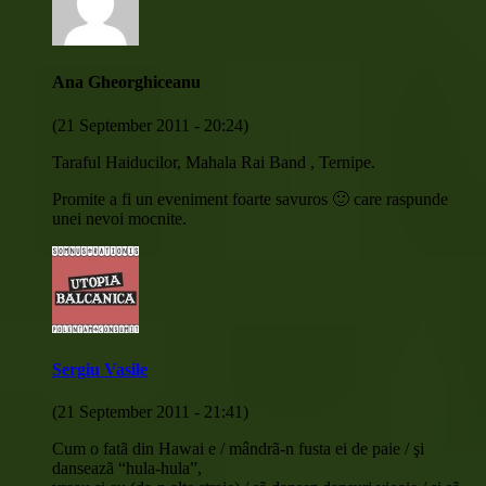
Ana Gheorghiceanu
(21 September 2011 - 20:24)
Taraful Haiducilor, Mahala Rai Band , Ternipe.
Promite a fi un eveniment foarte savuros 🙂 care raspunde
unei nevoi mocnite.
Sergiu Vasile
(21 September 2011 - 21:41)
Cum o fatã din Hawai e / mândrã-n fusta ei de paie / şi
danseazã “hula-hula”,