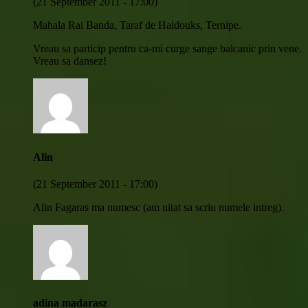
(21 September 2011 - 17:00)
Mahala Rai Banda, Taraf de Haidouks, Ternipe.
Vreau sa particip pentru ca-mi curge sange balcanic prin vene.
Vreau sa dansez!
Alin
(21 September 2011 - 17:00)
Alin Fagaras ma numesc (am uitat sa scriu numele intreg).
adina madarasz