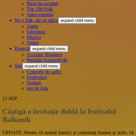
Piese de ascultat
Top 100 Folk
video-reportaj
Nu e folk, dar ne place
expand child menu
Altele
Literatura
Muzica
Teatru
Proiecte
expand child menu
Acoustic Bloggers
Premiile ForeverFolk
Stiri
expand child menu
Concerte de suflet
Festivaluri
Noutati
seri de folk
21
SEP
Câştigă o invitaţie dublă la festivalul
Balkanik
UPDATE: Pentru că sunteţi harnici şi comentaţi frumos şi activ, vă