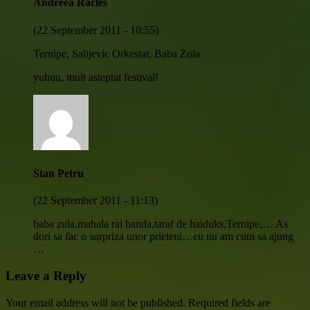
Andreea Racles
(22 September 2011 - 10:55)
Ternipe, Salijevic Orkestar, Baba Zula
yuhuu, mult asteptat festival!
Stan Petru
(22 September 2011 - 11:13)
baba zula,mahala rai banda,taraf de haiduks,Ternipe,… As
dori sa fac o surpriza unor prieteni…eu nu am cum sa ajung
…
Leave a Reply
Your email address will not be published.
Required fields are