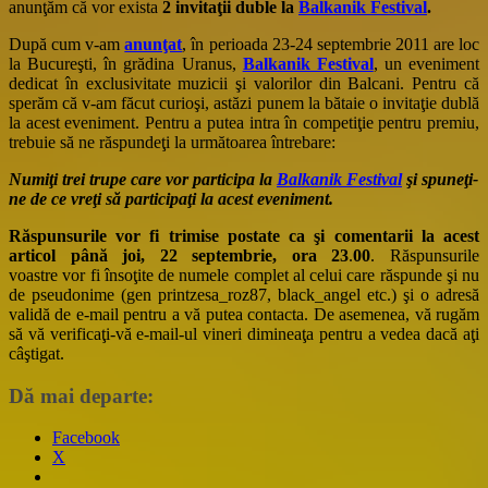
anunţăm că vor exista
2 invitaţii duble la
Balkanik Festival
.
După cum v-am
anunţat
, în perioada 23-24 septembrie 2011 are loc
la Bucureşti, în grădina Uranus,
Balkanik Festival
, un eveniment
dedicat în exclusivitate muzicii şi valorilor din Balcani. Pentru că
sperăm că v-am făcut curioşi, astăzi punem la bătaie o invitaţie dublă
la acest eveniment. Pentru a putea intra în competiţie pentru premiu,
trebuie să ne răspundeţi la următoarea întrebare:
Numiţi trei trupe care vor participa la
Balkanik Festival
şi spuneţi-
ne de ce vreţi să participaţi la acest eveniment.
Răspunsurile vor fi trimise postate ca şi comentarii la acest
articol
până joi, 22 septembrie, ora 23
.
00
. Răspunsurile
voastre vor fi însoţite de numele complet al celui care răspunde şi nu
de pseudonime (gen printzesa_roz87, black_angel etc.) şi o adresă
validă de e-mail pentru a vă putea contacta. De asemenea, vă rugăm
să vă verificaţi-vă e-mail-ul vineri dimineaţa pentru a vedea dacă aţi
câştigat.
Dă mai departe:
Facebook
X