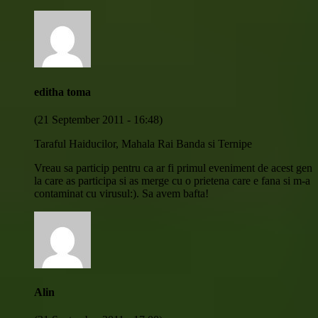
editha toma
(21 September 2011 - 16:48)
Taraful Haiducilor, Mahala Rai Banda si Ternipe
Vreau sa particip pentru ca ar fi primul eveniment de acest gen
la care as participa si as merge cu o prietena care e fana si m-a
contaminat cu virusul:). Sa avem bafta!
Alin