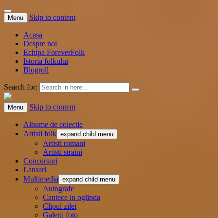
Skip to content
Menu
Acasa
Despre noi
Echipa ForeverFolk
Istoria folkului
Blogroll
Search for:
ForeverFolk
Muzica sufletului tau
Skip to content
Menu
Albume de colectie
Artisti folk
expand child menu
Artisti romani
Artisti straini
Concursuri
Lansari
Multimedia
expand child menu
Autografe
Cantece in oglinda
Clipul zilei
Galerii foto