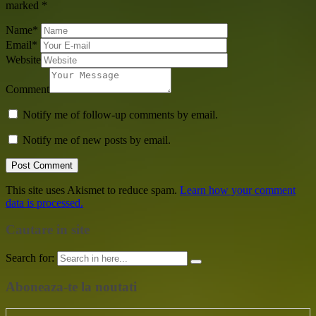
marked
*
Name
*
Email
*
Website
Comment
Notify me of follow-up comments by email.
Notify me of new posts by email.
This site uses Akismet to reduce spam.
Learn how your comment
data is processed.
Cautare in site
Search for:
Aboneaza-te la noutati