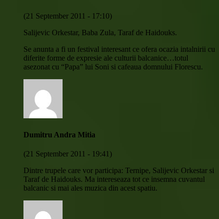
(21 September 2011 - 17:10)
Salijevic Orkestar, Baba Zula, Taraf de Haidouks.
Se anunta a fi un festival interesant ce ofera ocazia intalnirii cu
diferite forme de expresie ale culturii balcanice…totul
asezonat cu “Papa” lui Soni si cafeaua domnului Florescu.
Dumitru Andra Mitia
(21 September 2011 - 19:41)
Dintre trupele care vor participa: Ternipe, Salijevic Orkestar si
Taraf de Haidouks. Ma intereseaza tot ce insemna cuvantul
balcanic si mai ales muzica din acest spatiu.