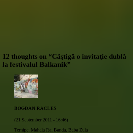
12 thoughts on “
Câştigă o invitaţie dublă
la festivalul Balkanik
”
BOGDAN RACLES
(21 September 2011 - 16:46)
Ternipe, Mahala Rai Banda, Baba Zula