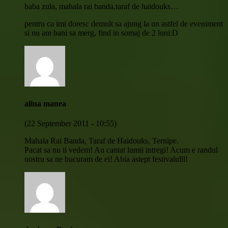
baba zula, mahala rai banda,taraf de haidouks…
pentru ca imi doresc demult sa ajung la un astfel de eveniment
si nu am bani sa merg, find in somaj de 2 luni:D
alina manea
(22 September 2011 - 10:55)
Mahala Rai Banda, Taraf de Haidouks, Ternipe.
Pacat sa nu ii vedem! Au cantat lumii intregi! Acum e randul
nostru sa ne bucuram de ei! Abia astept festivalulll!