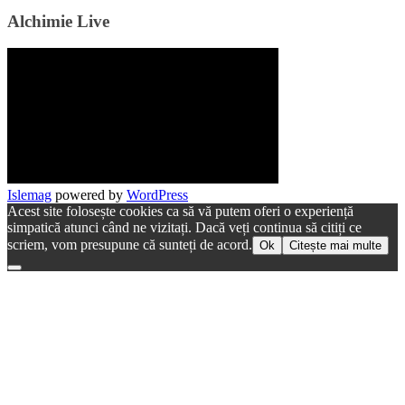
Alchimie Live
Islemag
powered by
WordPress
Acest site folosește cookies ca să vă putem oferi o experiență
simpatică atunci când ne vizitați. Dacă veți continua să citiți ce
scriem, vom presupune că sunteți de acord.
Ok
Citește mai multe