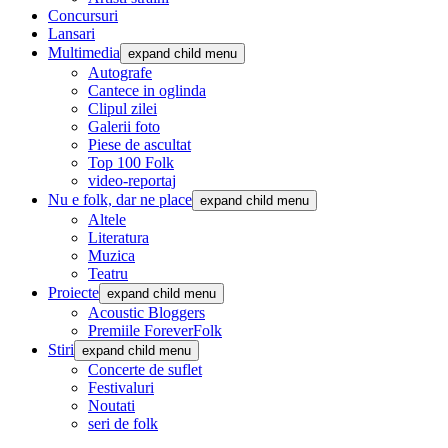
Concursuri
Lansari
Multimedia
expand child menu
Autografe
Cantece in oglinda
Clipul zilei
Galerii foto
Piese de ascultat
Top 100 Folk
video-reportaj
Nu e folk, dar ne place
expand child menu
Altele
Literatura
Muzica
Teatru
Proiecte
expand child menu
Acoustic Bloggers
Premiile ForeverFolk
Stiri
expand child menu
Concerte de suflet
Festivaluri
Noutati
seri de folk