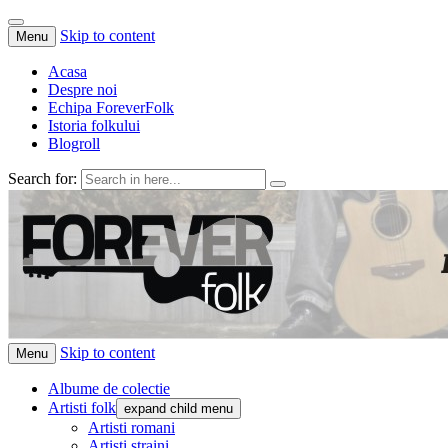
Skip to content
Menu
Acasa
Despre noi
Echipa ForeverFolk
Istoria folkului
Blogroll
Search for:
ForeverFolk
Muzica sufletului tau
Skip to content
Menu
Albume de colectie
Artisti folk
expand child menu
Artisti romani
Artisti straini