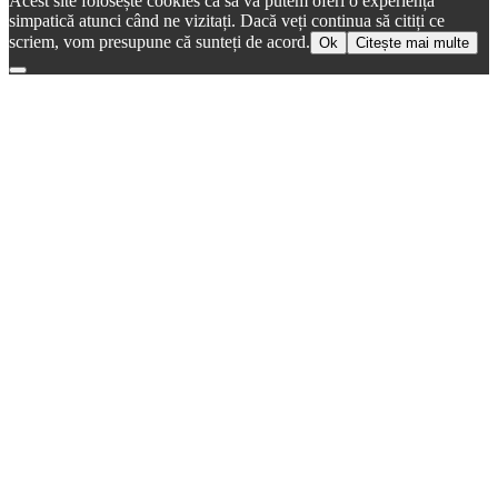
Acest site folosește cookies ca să vă putem oferi o experiență
simpatică atunci când ne vizitați. Dacă veți continua să citiți ce
scriem, vom presupune că sunteți de acord.
Ok
Citește mai multe