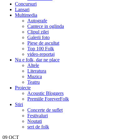
Concursuri
Lansari
Multimedia
Autografe
Cantece in oglinda
Clipul zilei
Galerii foto
Piese de ascultat
Top 100 Folk
video-reportaj
Nu e folk, dar ne place
Altele
Literatura
Muzica
Teatru
Proiecte
Acoustic Bloggers
Premiile ForeverFolk
Stiri
Concerte de suflet
Festivaluri
Noutati
seri de folk
09
OCT