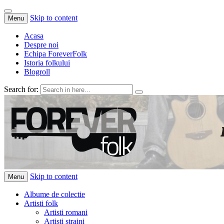
Skip to content
Menu
Acasa
Despre noi
Echipa ForeverFolk
Istoria folkului
Blogroll
Search for:
ForeverFolk
Muzica sufletului tau
Skip to content
Menu
Albume de colectie
Artisti folk
Artisti romani
Artisti straini