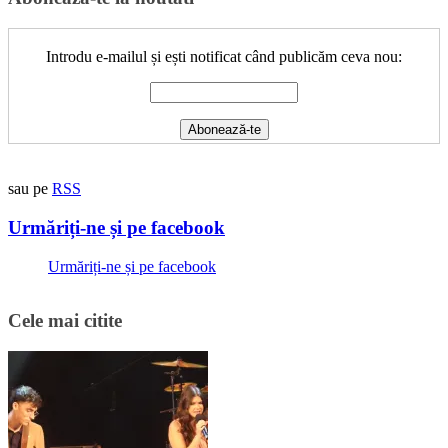
Introdu e-mailul și ești notificat când publicăm ceva nou:
sau pe
RSS
Urmăriți-ne și pe facebook
Urmăriți-ne și pe facebook
Cele mai citite