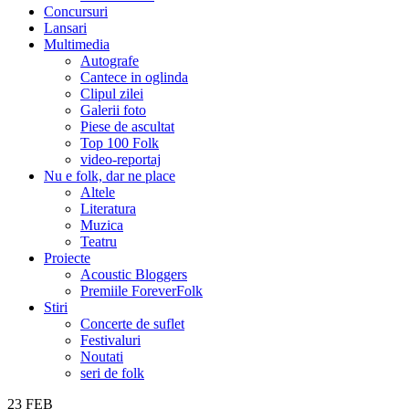
Concursuri
Lansari
Multimedia
Autografe
Cantece in oglinda
Clipul zilei
Galerii foto
Piese de ascultat
Top 100 Folk
video-reportaj
Nu e folk, dar ne place
Altele
Literatura
Muzica
Teatru
Proiecte
Acoustic Bloggers
Premiile ForeverFolk
Stiri
Concerte de suflet
Festivaluri
Noutati
seri de folk
23
FEB