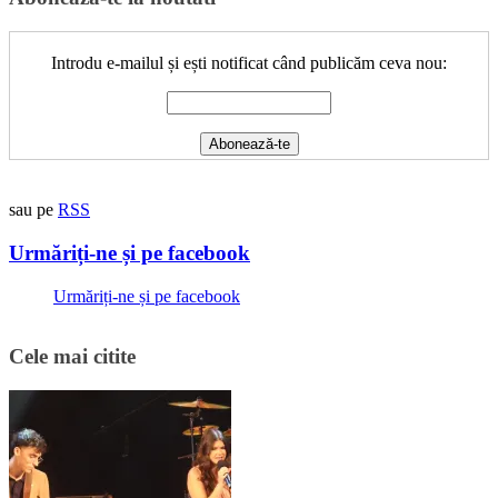
Introdu e-mailul și ești notificat când publicăm ceva nou:
sau pe
RSS
Urmăriți-ne și pe facebook
Urmăriți-ne și pe facebook
Cele mai citite