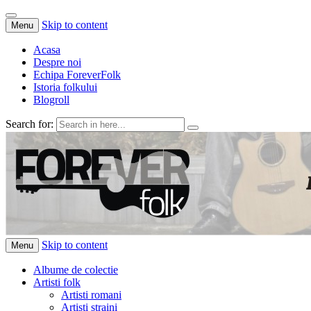
Skip to content
Menu
Acasa
Despre noi
Echipa ForeverFolk
Istoria folkului
Blogroll
Search for:
ForeverFolk
Muzica sufletului tau
Skip to content
Menu
Albume de colectie
Artisti folk
Artisti romani
Artisti straini