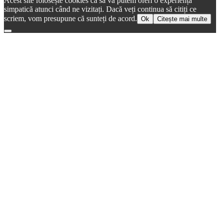
Acest site folosește cookies ca să vă putem oferi o experiență
simpatică atunci când ne vizitați. Dacă veți continua să citiți ce
scriem, vom presupune că sunteți de acord.
Ok
Citește mai multe