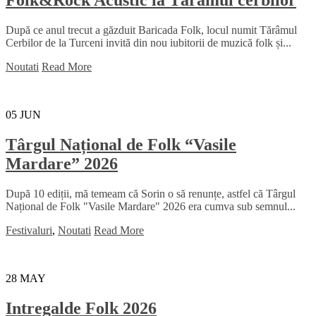
Folk&Rock Acustic la Tărâmul cerbilor
După ce anul trecut a găzduit Baricada Folk, locul numit Tărâmul
Cerbilor de la Turceni invită din nou iubitorii de muzică folk și...
Noutati
Read More
05
JUN
Târgul Național de Folk “Vasile
Mardare” 2026
După 10 ediții, mă temeam că Sorin o să renunțe, astfel că Târgul
Național de Folk "Vasile Mardare" 2026 era cumva sub semnul...
Festivaluri
,
Noutati
Read More
28
MAY
Intregalde Folk 2026