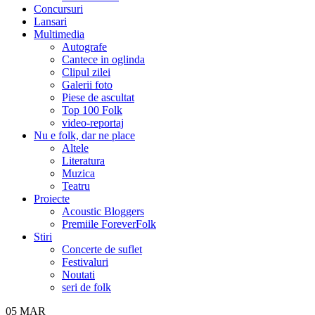
Concursuri
Lansari
Multimedia
Autografe
Cantece in oglinda
Clipul zilei
Galerii foto
Piese de ascultat
Top 100 Folk
video-reportaj
Nu e folk, dar ne place
Altele
Literatura
Muzica
Teatru
Proiecte
Acoustic Bloggers
Premiile ForeverFolk
Stiri
Concerte de suflet
Festivaluri
Noutati
seri de folk
05
MAR