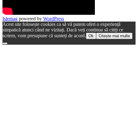
Islemag
powered by
WordPress
Acest site folosește cookies ca să vă putem oferi o experiență
simpatică atunci când ne vizitați. Dacă veți continua să citiți ce
scriem, vom presupune că sunteți de acord.
Ok
Citește mai multe