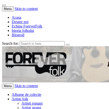
Skip to content
Menu
Acasa
Despre noi
Echipa ForeverFolk
Istoria folkului
Blogroll
Search for:
ForeverFolk
Muzica sufletului tau
Skip to content
Menu
Albume de colectie
Artisti folk
Artisti romani
Artisti straini