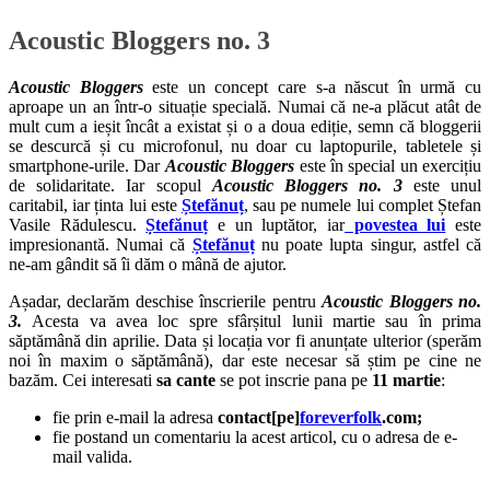
Acoustic Bloggers no. 3
Acoustic Bloggers
este un concept care s-a născut în urmă cu
aproape un an într-o situație specială. Numai că ne-a plăcut atât de
mult cum a ieșit încât a existat și o a doua ediție, semn că bloggerii
se descurcă și cu microfonul, nu doar cu laptopurile, tabletele și
smartphone-urile. Dar
Acoustic Bloggers
este în special un exercițiu
de solidaritate. Iar scopul
Acoustic Bloggers no. 3
este unul
caritabil, iar ținta lui este
Ștefănuț
, sau pe numele lui complet Ștefan
Vasile Rădulescu.
Ștefănuț
e un luptător, iar
povestea lui
este
impresionantă. Numai că
Ștefănuț
nu poate lupta singur, astfel că
ne-am gândit să îi dăm o mână de ajutor.
Așadar, declarăm deschise înscrierile pentru
Acoustic Bloggers no.
3.
Acesta va avea loc spre sfârșitul lunii martie sau în prima
săptămână din aprilie. Data și locația vor fi anunțate ulterior (sperăm
noi în maxim o săptămână), dar este necesar să știm pe cine ne
bazăm. Cei interesati
sa cante
se pot inscrie pana pe
11 martie
:
fie prin e-mail la adresa
contact[pe]
foreverfolk
.com;
fie postand un comentariu la acest articol, cu o adresa de e-
mail valida.