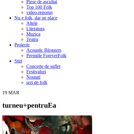
Piese de ascultat
Top 100 Folk
video-reportaj
Nu e folk, dar ne place
Altele
Literatura
Muzica
Teatru
Proiecte
Acoustic Bloggers
Premiile ForeverFolk
Stiri
Concerte de suflet
Festivaluri
Noutati
seri de folk
19
MAR
turneu+pentruEa