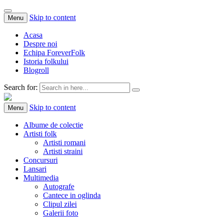
Skip to content
Menu
Acasa
Despre noi
Echipa ForeverFolk
Istoria folkului
Blogroll
Search for:
ForeverFolk
Muzica sufletului tau
Skip to content
Menu
Albume de colectie
Artisti folk
Artisti romani
Artisti straini
Concursuri
Lansari
Multimedia
Autografe
Cantece in oglinda
Clipul zilei
Galerii foto