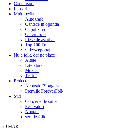
Concursuri
Lansari
Multimedia
Autografe
Cantece in oglinda
Clipul zilei
Galerii foto
Piese de ascultat
Top 100 Folk
video-reportaj
Nu e folk, dar ne place
Altele
Literatura
Muzica
Teatru
Proiecte
Acoustic Bloggers
Premiile ForeverFolk
Stiri
Concerte de suflet
Festivaluri
Noutati
seri de folk
20
MAR