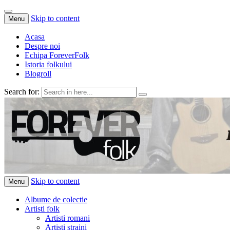
Skip to content
Menu
Acasa
Despre noi
Echipa ForeverFolk
Istoria folkului
Blogroll
Search for:
ForeverFolk
Muzica sufletului tau
Skip to content
Menu
Albume de colectie
Artisti folk
Artisti romani
Artisti straini