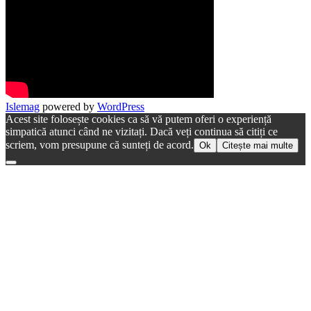
Islemag
powered by
WordPress
Acest site folosește cookies ca să vă putem oferi o experiență
simpatică atunci când ne vizitați. Dacă veți continua să citiți ce
scriem, vom presupune că sunteți de acord.
Ok
Citește mai multe