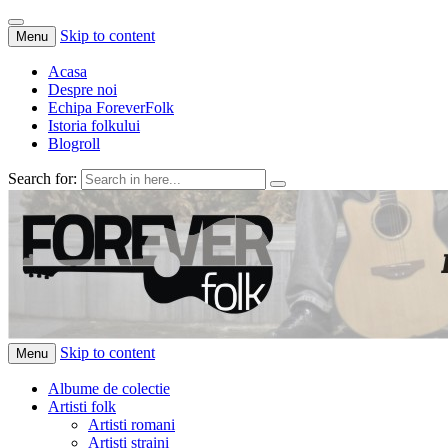
Skip to content
Menu
Acasa
Despre noi
Echipa ForeverFolk
Istoria folkului
Blogroll
Search for:
ForeverFolk
Muzica sufletului tau
Skip to content
Menu
Albume de colectie
Artisti folk
Artisti romani
Artisti straini