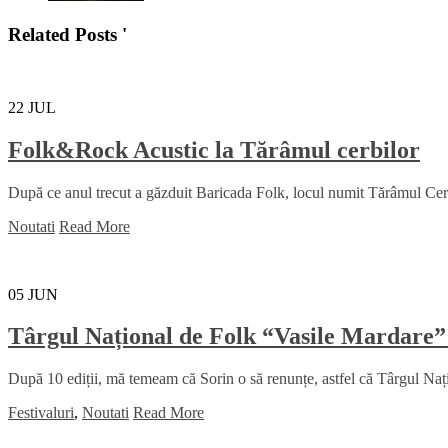
Related Posts '
22
JUL
Folk&Rock Acustic la Tărâmul cerbilor
După ce anul trecut a găzduit Baricada Folk, locul numit Tărâmul Cerbil
Noutati
Read More
05
JUN
Târgul Național de Folk “Vasile Mardare”
După 10 ediții, mă temeam că Sorin o să renunțe, astfel că Târgul Na
Festivaluri
,
Noutati
Read More