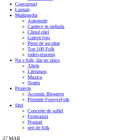
Concursuri
Lansari
Multimedia
Autografe
Cantece in oglinda
Clipul zilei
Galerii foto
Piese de ascultat
Top 100 Folk
video-reportaj
Nu e folk, dar ne place
Altele
Literatura
Muzica
Teatru
Proiecte
Acoustic Bloggers
Premiile ForeverFolk
Stiri
Concerte de suflet
Festivaluri
Noutati
seri de folk
27
MAR