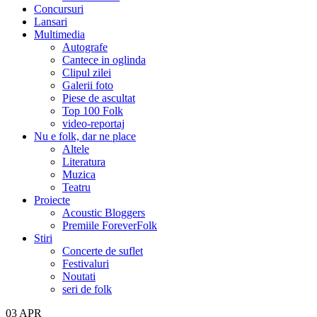
Concursuri
Lansari
Multimedia
Autografe
Cantece in oglinda
Clipul zilei
Galerii foto
Piese de ascultat
Top 100 Folk
video-reportaj
Nu e folk, dar ne place
Altele
Literatura
Muzica
Teatru
Proiecte
Acoustic Bloggers
Premiile ForeverFolk
Stiri
Concerte de suflet
Festivaluri
Noutati
seri de folk
03
APR