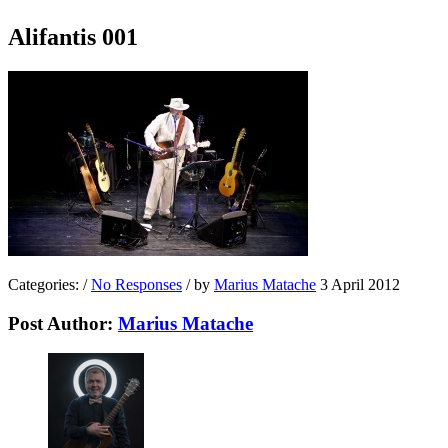
Alifantis 001
Categories:
/
No Responses
/
by
Marius Matache
3 April 2012
Post Author:
Marius Matache