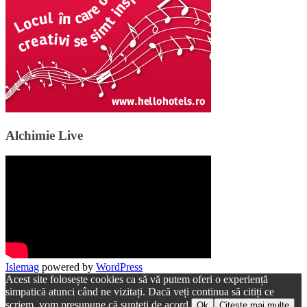
Alchimie Live
Islemag
powered by
WordPress
Acest site folosește cookies ca să vă putem oferi o experiență
simpatică atunci când ne vizitați. Dacă veți continua să citiți ce
scriem, vom presupune că sunteți de acord.
Ok
Citește mai multe