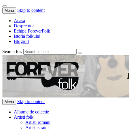
Skip to content
Menu
Acasa
Despre noi
Echipa ForeverFolk
Istoria folkului
Blogroll
Search for:
ForeverFolk
Muzica sufletului tau
Skip to content
Menu
Albume de colectie
Artisti folk
Artisti romani
Artisti straini