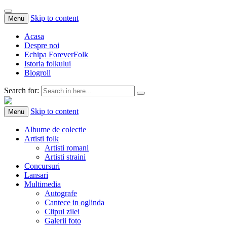
Skip to content
Menu
Acasa
Despre noi
Echipa ForeverFolk
Istoria folkului
Blogroll
Search for:
ForeverFolk
Muzica sufletului tau
Skip to content
Menu
Albume de colectie
Artisti folk
Artisti romani
Artisti straini
Concursuri
Lansari
Multimedia
Autografe
Cantece in oglinda
Clipul zilei
Galerii foto