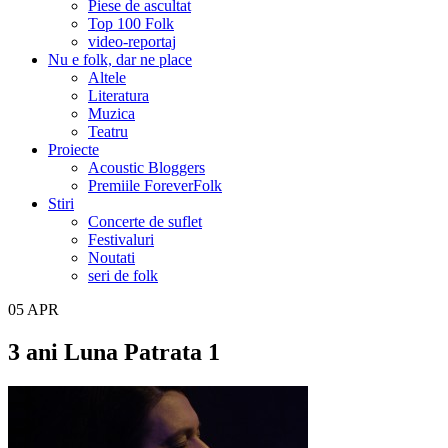
Piese de ascultat
Top 100 Folk
video-reportaj
Nu e folk, dar ne place
Altele
Literatura
Muzica
Teatru
Proiecte
Acoustic Bloggers
Premiile ForeverFolk
Stiri
Concerte de suflet
Festivaluri
Noutati
seri de folk
05
APR
3 ani Luna Patrata 1