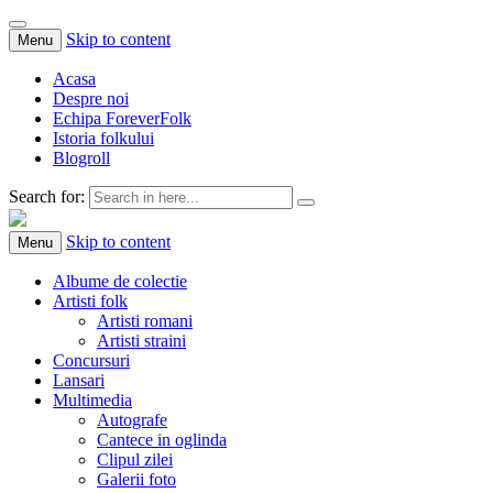
Skip to content
Menu
Acasa
Despre noi
Echipa ForeverFolk
Istoria folkului
Blogroll
Search for:
ForeverFolk
Muzica sufletului tau
Skip to content
Menu
Albume de colectie
Artisti folk
Artisti romani
Artisti straini
Concursuri
Lansari
Multimedia
Autografe
Cantece in oglinda
Clipul zilei
Galerii foto