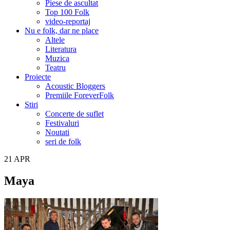
Piese de ascultat
Top 100 Folk
video-reportaj
Nu e folk, dar ne place
Altele
Literatura
Muzica
Teatru
Proiecte
Acoustic Bloggers
Premiile ForeverFolk
Stiri
Concerte de suflet
Festivaluri
Noutati
seri de folk
21
APR
Maya