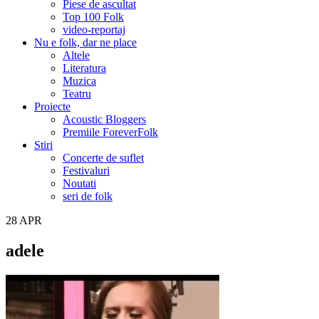
Piese de ascultat
Top 100 Folk
video-reportaj
Nu e folk, dar ne place
Altele
Literatura
Muzica
Teatru
Proiecte
Acoustic Bloggers
Premiile ForeverFolk
Stiri
Concerte de suflet
Festivaluri
Noutati
seri de folk
28
APR
adele