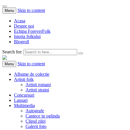
Skip to content
Menu
Acasa
Despre noi
Echipa ForeverFolk
Istoria folkului
Blogroll
Search for:
ForeverFolk
Muzica sufletului tau
Skip to content
Menu
Albume de colectie
Artisti folk
Artisti romani
Artisti straini
Concursuri
Lansari
Multimedia
Autografe
Cantece in oglinda
Clipul zilei
Galerii foto