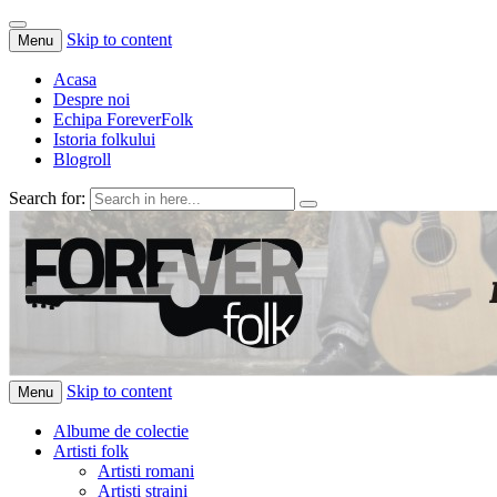
Skip to content
Menu
Acasa
Despre noi
Echipa ForeverFolk
Istoria folkului
Blogroll
Search for:
ForeverFolk
Muzica sufletului tau
Skip to content
Menu
Albume de colectie
Artisti folk
Artisti romani
Artisti straini