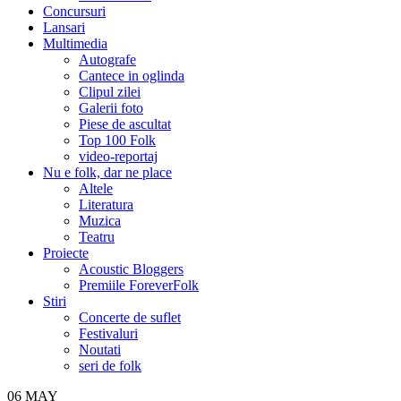
Concursuri
Lansari
Multimedia
Autografe
Cantece in oglinda
Clipul zilei
Galerii foto
Piese de ascultat
Top 100 Folk
video-reportaj
Nu e folk, dar ne place
Altele
Literatura
Muzica
Teatru
Proiecte
Acoustic Bloggers
Premiile ForeverFolk
Stiri
Concerte de suflet
Festivaluri
Noutati
seri de folk
06
MAY