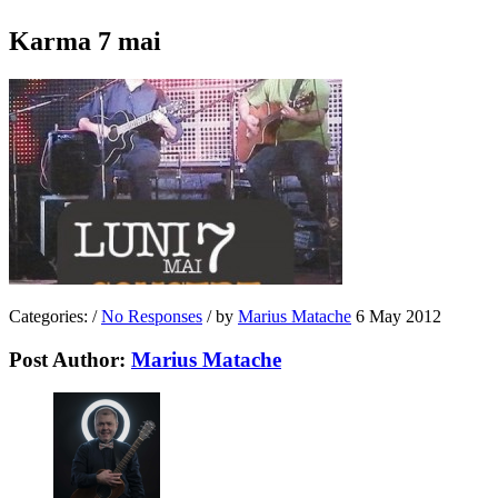
Karma 7 mai
Categories:
/
No Responses
/
by
Marius Matache
6 May 2012
Post Author:
Marius Matache