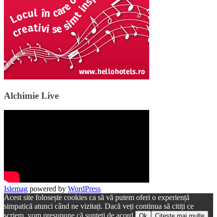
Alchimie Live
Islemag
powered by
WordPress
Acest site folosește cookies ca să vă putem oferi o experiență
simpatică atunci când ne vizitați. Dacă veți continua să citiți ce
scriem, vom presupune că sunteți de acord.
Ok
Citește mai multe