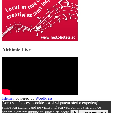
Alchimie Live
Islemag
powered by
WordPress
Acest site folosește cookies ca să vă putem oferi o experiență
simpatică atunci când ne vizitați. Dacă veți continua să citiți ce
scriem, vom presupune că sunteți de acord.
Ok
Citește mai multe