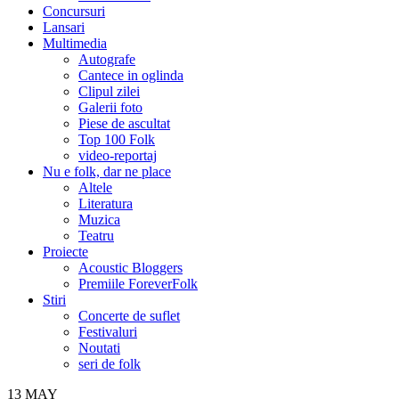
Concursuri
Lansari
Multimedia
Autografe
Cantece in oglinda
Clipul zilei
Galerii foto
Piese de ascultat
Top 100 Folk
video-reportaj
Nu e folk, dar ne place
Altele
Literatura
Muzica
Teatru
Proiecte
Acoustic Bloggers
Premiile ForeverFolk
Stiri
Concerte de suflet
Festivaluri
Noutati
seri de folk
13
MAY