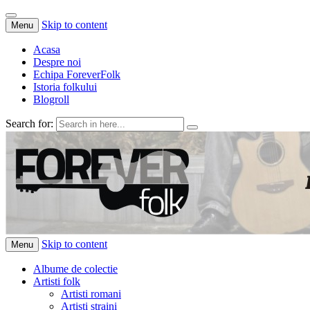
Skip to content
Menu
Acasa
Despre noi
Echipa ForeverFolk
Istoria folkului
Blogroll
Search for:
ForeverFolk
Muzica sufletului tau
Skip to content
Menu
Albume de colectie
Artisti folk
Artisti romani
Artisti straini