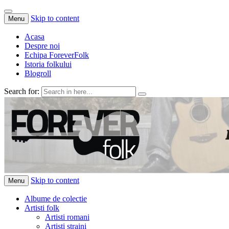
Skip to content
Menu
Acasa
Despre noi
Echipa ForeverFolk
Istoria folkului
Blogroll
Search for:
ForeverFolk
Muzica sufletului tau
Skip to content
Menu
Albume de colectie
Artisti folk
Artisti romani
Artisti straini