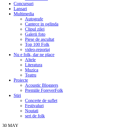
Concursuri
Lansari
Multimedia
Autografe
Cantece in oglinda
Clipul zilei
Galerii foto
Piese de ascultat
Top 100 Folk
video-reportaj
Nu e folk, dar ne place
Altele
Literatura
Muzica
Teatru
Proiecte
Acoustic Bloggers
Premiile ForeverFolk
Stiri
Concerte de suflet
Festivaluri
Noutati
seri de folk
30
MAY