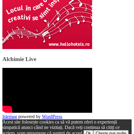
Alchimie Live
Islemag
powered by
WordPress
Acest site folosește cookies ca să vă putem oferi o experiență
simpatică atunci când ne vizitați. Dacă veți continua să citiți ce
scriem, vom presupune că sunteți de acord.
Ok
Citește mai multe