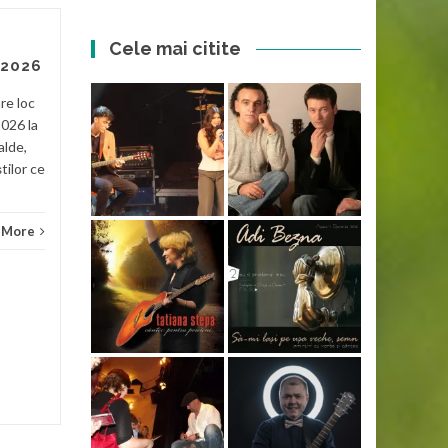
Cele mai citite
Dacii liberi
29
28
 2026
Pe cei de la Dacii liberi cred
APR
APR
re loc
că i-am văzut prima dată la
2026 la
Tecuci acum vreo 4-5 ani și
alde,
recunosc că nu m-au
știlor ce
impresionat. Erau multe...
Noutati
Read More
 More
Nouta