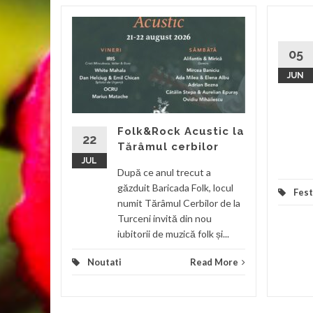
a
05
ilie
JUN
valul
olk Chira
l
Folk&Rock Acustic la
22
Tărâmul cerbilor
JUL
d More
După ce anul trecut a
găzduit Baricada Folk, locul
Fest
numit Tărâmul Cerbilor de la
Turceni invită din nou
iubitorii de muzică folk și...
Noutati
Read More