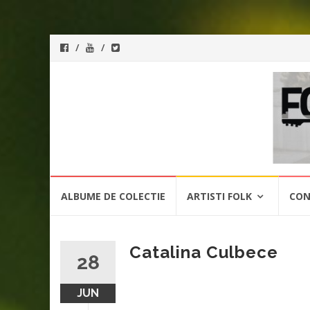
ForeverFolk
Muzica
sufletului tau
Skip
ALBUME DE COLECTIE
ARTISTI FOLK
CON
to
content
Catalina Culbece
28
JUN