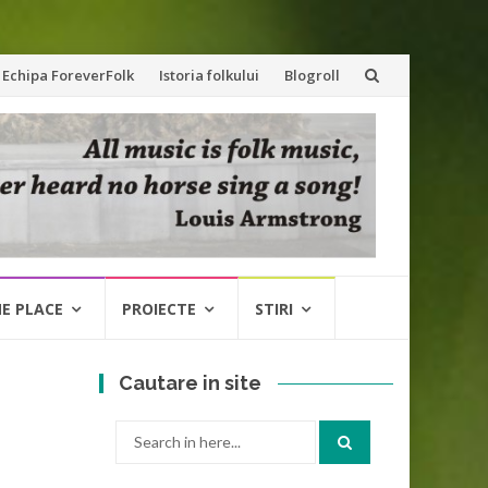
Echipa ForeverFolk
Istoria folkului
Blogroll
NE PLACE
PROIECTE
STIRI
Cautare in site
Search
for: