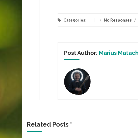
Categories:
/
No Responses
/
Post Author:
Marius Matac
Related Posts '