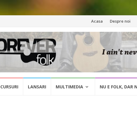
Skip
Acasa
Despre noi
to
content
CURSURI
LANSARI
MULTIMEDIA
NU E FOLK, DAR 