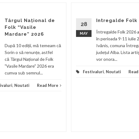
Târgul Național de
Intregalde Folk
28
Folk “Vasile
Întregalde Folk 2026 a
Mardare” 2026
MAY
în perioada 9-11 iulie 
După 10 ediții, mă temeam că
Ivănis, comuna Întreg
Sorin o să renunțe, astfel
județul Alba. Lista arti
că Târgul Național de Folk
vor onora...
"Vasile Mardare" 2026 era
Festivaluri
,
Noutati
Read
cumva sub semnul...
ivaluri
,
Noutati
Read More