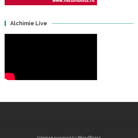
Alchimie Live
Islemag
powered by
WordPress