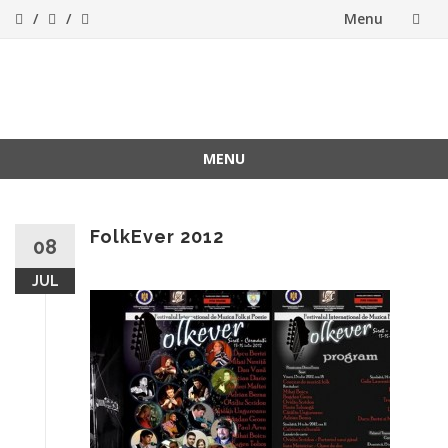
Menu
Skip
to
ForeverFolk
Muzica sufletului tau
content
MENU
Skip
to
content
FolkEver 2012
08
JUL