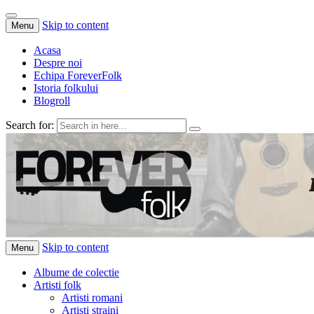
Skip to content
Menu
Acasa
Despre noi
Echipa ForeverFolk
Istoria folkului
Blogroll
Search for:
ForeverFolk
Muzica sufletului tau
Skip to content
Menu
Albume de colectie
Artisti folk
Artisti romani
Artisti straini