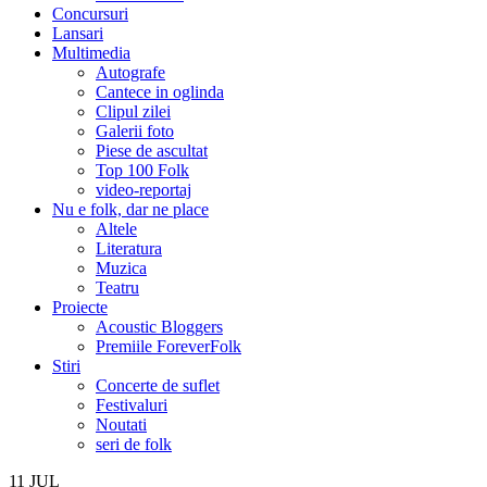
Concursuri
Lansari
Multimedia
Autografe
Cantece in oglinda
Clipul zilei
Galerii foto
Piese de ascultat
Top 100 Folk
video-reportaj
Nu e folk, dar ne place
Altele
Literatura
Muzica
Teatru
Proiecte
Acoustic Bloggers
Premiile ForeverFolk
Stiri
Concerte de suflet
Festivaluri
Noutati
seri de folk
11
JUL