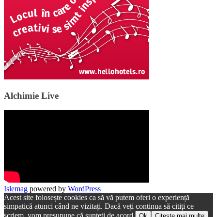
Alchimie Live
Islemag
powered by
WordPress
Acest site folosește cookies ca să vă putem oferi o experiență
simpatică atunci când ne vizitați. Dacă veți continua să citiți ce
scriem, vom presupune că sunteți de acord.
Ok
Citește mai multe