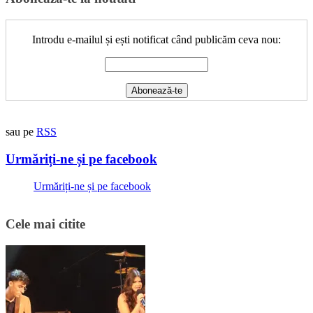
Introdu e-mailul și ești notificat când publicăm ceva nou:
sau pe
RSS
Urmăriți-ne și pe facebook
Urmăriți-ne și pe facebook
Cele mai citite