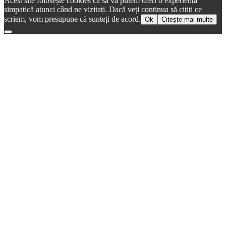
Acest site folosește cookies ca să vă putem oferi o experiență
simpatică atunci când ne vizitați. Dacă veți continua să citiți ce
scriem, vom presupune că sunteți de acord.
Ok
Citește mai multe