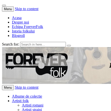
Skip to content
Menu
Acasa
Despre noi
Echipa ForeverFolk
Istoria folkului
Blogroll
Search for:
ForeverFolk
Muzica sufletului tau
Skip to content
Menu
Albume de colectie
Artisti folk
Artisti romani
Artisti straini