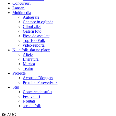
Concursuri
Lansari
Multimedia
Autografe
Cantece in oglinda
Clipul zilei
Galerii foto
Piese de ascultat
Top 100 Folk
video-reportaj
Nu e folk, dar ne place
Altele
Literatura
Muzica
Teatru
Proiecte
Acoustic Bloggers
Premiile ForeverFolk
Stiri
Concerte de suflet
Festivaluri
Noutati
seri de folk
06
AUG