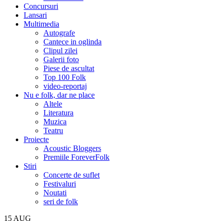
Concursuri
Lansari
Multimedia
Autografe
Cantece in oglinda
Clipul zilei
Galerii foto
Piese de ascultat
Top 100 Folk
video-reportaj
Nu e folk, dar ne place
Altele
Literatura
Muzica
Teatru
Proiecte
Acoustic Bloggers
Premiile ForeverFolk
Stiri
Concerte de suflet
Festivaluri
Noutati
seri de folk
15
AUG