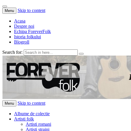
Skip to content
Menu
Acasa
Despre noi
Echipa ForeverFolk
Istoria folkului
Blogroll
Search for:
ForeverFolk
Muzica sufletului tau
Skip to content
Menu
Albume de colectie
Artisti folk
Artisti romani
Artisti straini