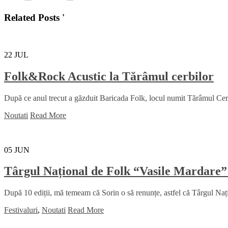
Related Posts '
22
JUL
Folk&Rock Acustic la Tărâmul cerbilor
După ce anul trecut a găzduit Baricada Folk, locul numit Tărâmul Cerbil
Noutati
Read More
05
JUN
Târgul Național de Folk “Vasile Mardare”
După 10 ediții, mă temeam că Sorin o să renunțe, astfel că Târgul Na
Festivaluri
,
Noutati
Read More