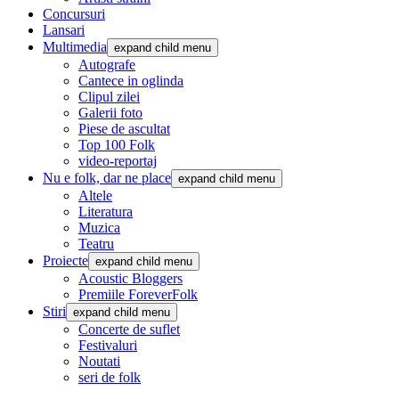
Concursuri
Lansari
Multimedia
expand child menu
Autografe
Cantece in oglinda
Clipul zilei
Galerii foto
Piese de ascultat
Top 100 Folk
video-reportaj
Nu e folk, dar ne place
expand child menu
Altele
Literatura
Muzica
Teatru
Proiecte
expand child menu
Acoustic Bloggers
Premiile ForeverFolk
Stiri
expand child menu
Concerte de suflet
Festivaluri
Noutati
seri de folk