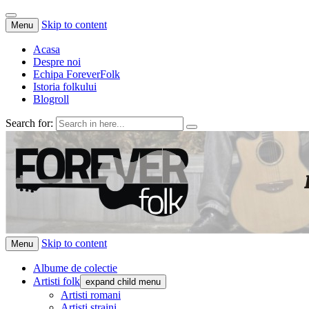
Skip to content
Menu
Acasa
Despre noi
Echipa ForeverFolk
Istoria folkului
Blogroll
Search for:
ForeverFolk
Muzica sufletului tau
Skip to content
Menu
Albume de colectie
Artisti folk
expand child menu
Artisti romani
Artisti straini