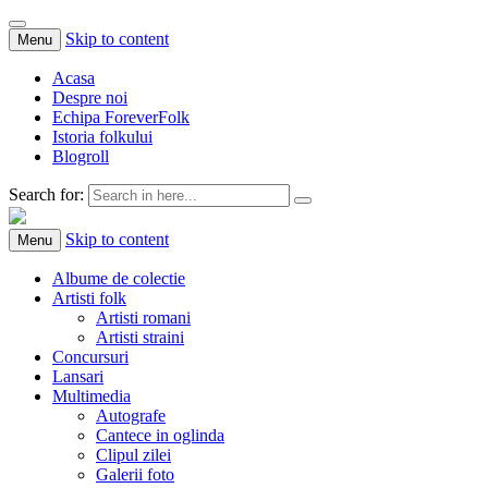
Skip to content
Menu
Acasa
Despre noi
Echipa ForeverFolk
Istoria folkului
Blogroll
Search for:
ForeverFolk
Muzica sufletului tau
Skip to content
Menu
Albume de colectie
Artisti folk
Artisti romani
Artisti straini
Concursuri
Lansari
Multimedia
Autografe
Cantece in oglinda
Clipul zilei
Galerii foto