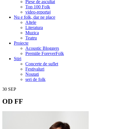
Piese de ascultat
Top 100 Folk
video-reportaj
Nu e folk, dar ne place
Altele
Literatura
Muzica
Teatru
Proiecte
Acoustic Bloggers
Premiile ForeverFolk
Stiri
Concerte de suflet
Festivaluri
Noutati
seri de folk
30
SEP
OD FF