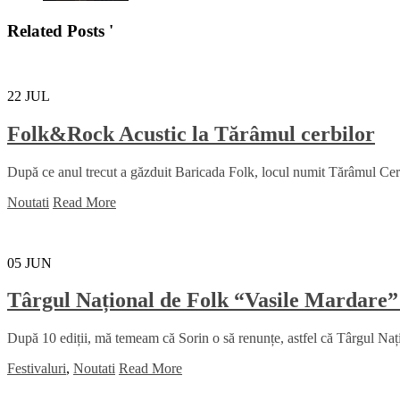
Related Posts '
22
JUL
Folk&Rock Acustic la Tărâmul cerbilor
După ce anul trecut a găzduit Baricada Folk, locul numit Tărâmul Cerbil
Noutati
Read More
05
JUN
Târgul Național de Folk “Vasile Mardare”
După 10 ediții, mă temeam că Sorin o să renunțe, astfel că Târgul Na
Festivaluri
,
Noutati
Read More