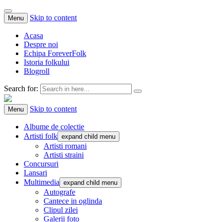
Skip to content
Menu
Acasa
Despre noi
Echipa ForeverFolk
Istoria folkului
Blogroll
Search for:
ForeverFolk
Muzica sufletului tau
Skip to content
Menu
Albume de colectie
Artisti folk
expand child menu
Artisti romani
Artisti straini
Concursuri
Lansari
Multimedia
expand child menu
Autografe
Cantece in oglinda
Clipul zilei
Galerii foto