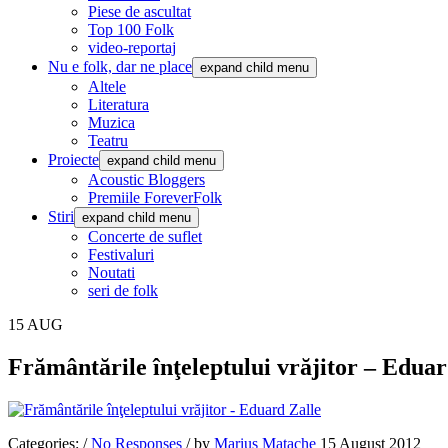
Piese de ascultat
Top 100 Folk
video-reportaj
Nu e folk, dar ne place
expand child menu
Altele
Literatura
Muzica
Teatru
Proiecte
expand child menu
Acoustic Bloggers
Premiile ForeverFolk
Stiri
expand child menu
Concerte de suflet
Festivaluri
Noutati
seri de folk
15
AUG
Frământările înţeleptului vrăjitor – Eduar
Categories:
/
No Responses
/
by
Marius Matache
15 August 2012