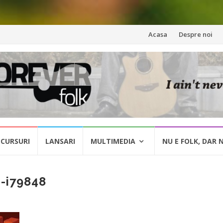
Skip
Acasa
Despre noi
to
content
CURSURI
LANSARI
MULTIMEDIA
NU E FOLK, DAR 
4-i79848