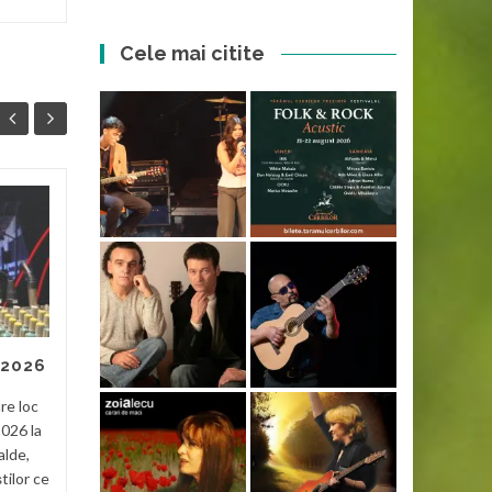
Cele mai citite
Dacii liberi
29
28
Pe cei de la Dacii liberi cred
APR
APR
că i-am văzut prima dată la
Tecuci acum vreo 4-5 ani și
recunosc că nu m-au
impresionat. Erau multe...
 2026
Noutati
Read More
re loc
Nouta
2026 la
alde,
știlor ce