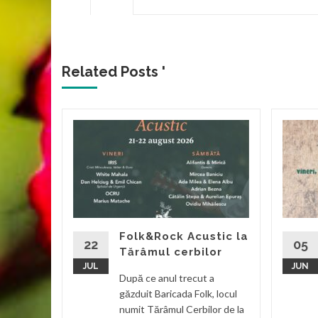
Related Posts '
a
ilie
valul
olk Chira
l
Folk&Rock Acustic la
22
05
Tărâmul cerbilor
JUL
JUN
d More
După ce anul trecut a
găzduit Baricada Folk, locul
numit Tărâmul Cerbilor de la