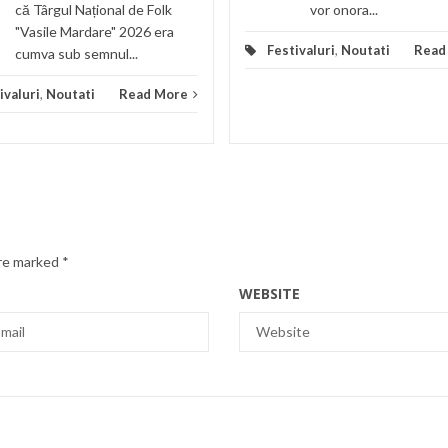
că Târgul Național de Folk
vor onora...
"Vasile Mardare" 2026 era
Festivaluri
,
Noutati
Read
cumva sub semnul...
ivaluri
,
Noutati
Read More
are marked
*
WEBSITE