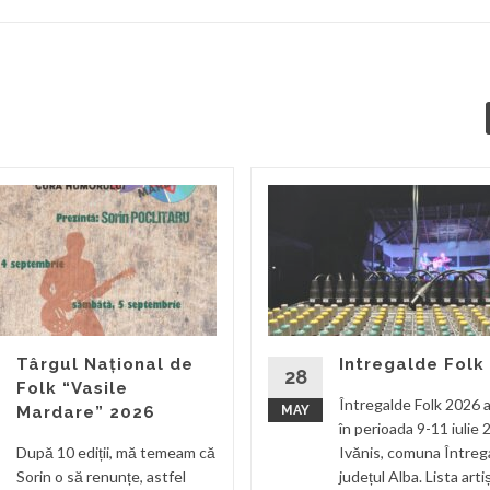
Târgul Național de
Intregalde Folk
28
Folk “Vasile
Întregalde Folk 2026 a
Mardare” 2026
MAY
în perioada 9-11 iulie 
După 10 ediții, mă temeam că
Ivănis, comuna Întreg
Sorin o să renunțe, astfel
județul Alba. Lista arti