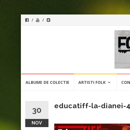
ForeverFolk
Muzica
sufletului tau
Skip
ALBUME DE COLECTIE
ARTISTI FOLK
CON
to
content
educatiff-la-dianei-
30
NOV