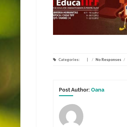
Categories:
/
No Responses
/
Post Author:
Oana