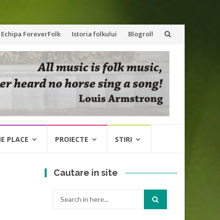
Echipa ForeverFolk
Istoria folkului
Blogroll
NE PLACE
PROIECTE
STIRI
Cautare in site
Search
for: