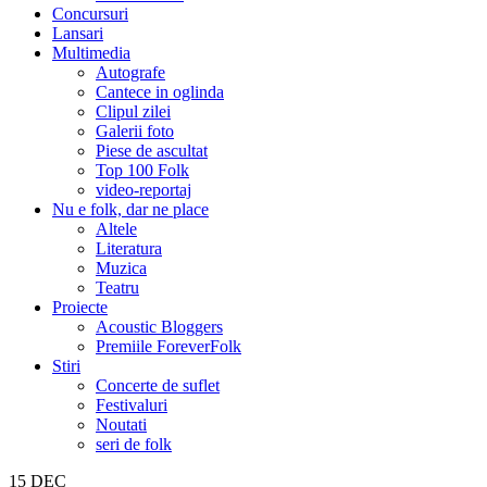
Concursuri
Lansari
Multimedia
Autografe
Cantece in oglinda
Clipul zilei
Galerii foto
Piese de ascultat
Top 100 Folk
video-reportaj
Nu e folk, dar ne place
Altele
Literatura
Muzica
Teatru
Proiecte
Acoustic Bloggers
Premiile ForeverFolk
Stiri
Concerte de suflet
Festivaluri
Noutati
seri de folk
15
DEC