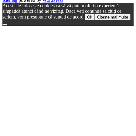
Islemag
powered by
WordPress
Acest site folosește cookies ca să vă putem oferi o experiență
simpatică atunci când ne vizitați. Dacă veți continua să citiți ce
scriem, vom presupune că sunteți de acord.
Ok
Citește mai multe