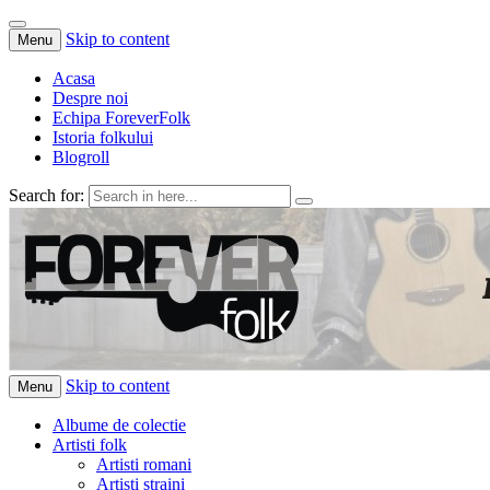
Skip to content
Menu
Acasa
Despre noi
Echipa ForeverFolk
Istoria folkului
Blogroll
Search for:
ForeverFolk
Muzica sufletului tau
Skip to content
Menu
Albume de colectie
Artisti folk
Artisti romani
Artisti straini