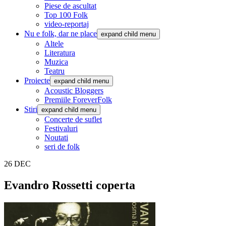
Piese de ascultat
Top 100 Folk
video-reportaj
Nu e folk, dar ne place
expand child menu
Altele
Literatura
Muzica
Teatru
Proiecte
expand child menu
Acoustic Bloggers
Premiile ForeverFolk
Stiri
expand child menu
Concerte de suflet
Festivaluri
Noutati
seri de folk
26
DEC
Evandro Rossetti coperta