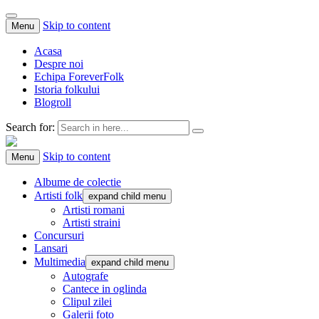
Skip to content
Menu
Acasa
Despre noi
Echipa ForeverFolk
Istoria folkului
Blogroll
Search for:
ForeverFolk
Muzica sufletului tau
Skip to content
Menu
Albume de colectie
Artisti folk
expand child menu
Artisti romani
Artisti straini
Concursuri
Lansari
Multimedia
expand child menu
Autografe
Cantece in oglinda
Clipul zilei
Galerii foto