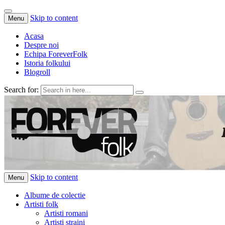
Skip to content
Menu
Acasa
Despre noi
Echipa ForeverFolk
Istoria folkului
Blogroll
Search for:
ForeverFolk
Muzica sufletului tau
Skip to content
Menu
Albume de colectie
Artisti folk
Artisti romani
Artisti straini