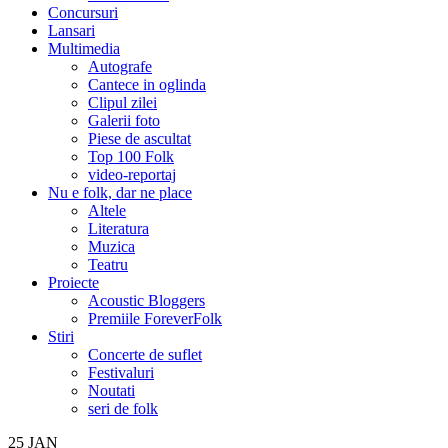
Concursuri
Lansari
Multimedia
Autografe
Cantece in oglinda
Clipul zilei
Galerii foto
Piese de ascultat
Top 100 Folk
video-reportaj
Nu e folk, dar ne place
Altele
Literatura
Muzica
Teatru
Proiecte
Acoustic Bloggers
Premiile ForeverFolk
Stiri
Concerte de suflet
Festivaluri
Noutati
seri de folk
25
JAN