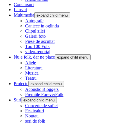
Concursuri
Lansari
Multimedia
expand child menu
Autografe
Cantece in oglinda
Clipul zilei
Galerii foto
Piese de ascultat
Top 100 Folk
video-reportaj
Nu e folk, dar ne place
expand child menu
Altele
Literatura
Muzica
Teatru
Proiecte
expand child menu
Acoustic Bloggers
Premiile ForeverFolk
Stiri
expand child menu
Concerte de suflet
Festivaluri
Noutati
seri de folk