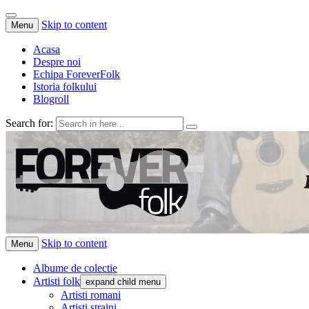
Skip to content
Menu
Acasa
Despre noi
Echipa ForeverFolk
Istoria folkului
Blogroll
Search for:
ForeverFolk
Muzica sufletului tau
Skip to content
Menu
Albume de colectie
Artisti folk
expand child menu
Artisti romani
Artisti straini