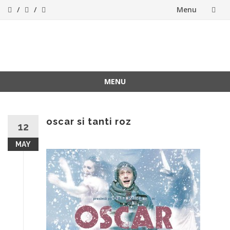
Menu
Skip
to
ForeverFolk
Muzica sufletului tau
content
MENU
Skip
to
content
oscar si tanti roz
12
MAY